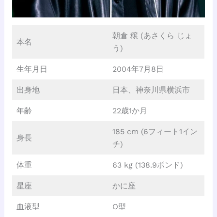
朝倉 穣 (あさくら じょ
本名
う)
生年月日
2004年7月8日
出身地
日本、神奈川県横浜市
年齢
22歳1か月
185 cm (6フィート1イン
身長
チ)
体重
63 kg (138.9ポンド)
星座
かに座
血液型
O型