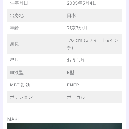
生年月日
2005年5月4日
出身地
日本
年齢
21歳3か月
176 cm (5フィート9イン
身長
チ)
星座
おうし座
血液型
B型
MBTI診断
ENFP
ポジション
ボーカル
MAKI