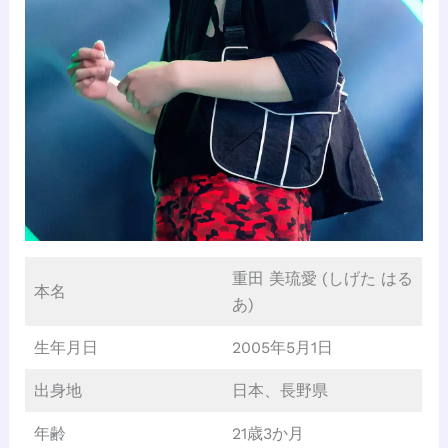
重田 美琉愛 (しげた はる
本名
あ)
生年月日
2005年5月1日
出身地
日本、長野県
年齢
21歳3か月