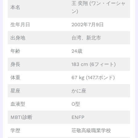
王 奕翔 (ワン・イーシャ
本名
ン)
生年月日
2002年7月9日
出身地
台湾、新北市
年齢
24歳
身長
183 cm (6フィート)
体重
67 kg (147.7ポンド)
星座
かに座
血液型
O型
MBTI診断
ENFP
学歴
荘敬高級職業学校