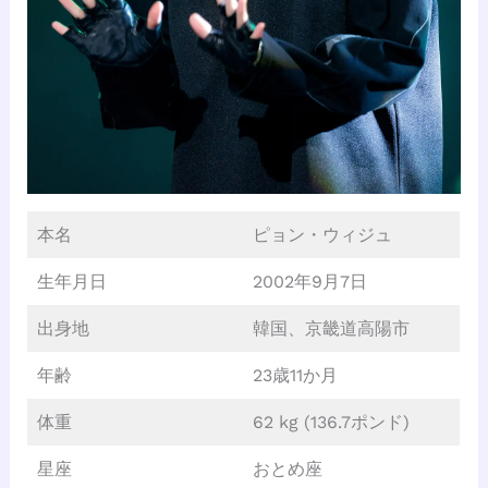
本名
ピョン・ウィジュ
生年月日
2002年9月7日
出身地
韓国、京畿道高陽市
年齢
23歳11か月
体重
62 kg (136.7ポンド)
星座
おとめ座