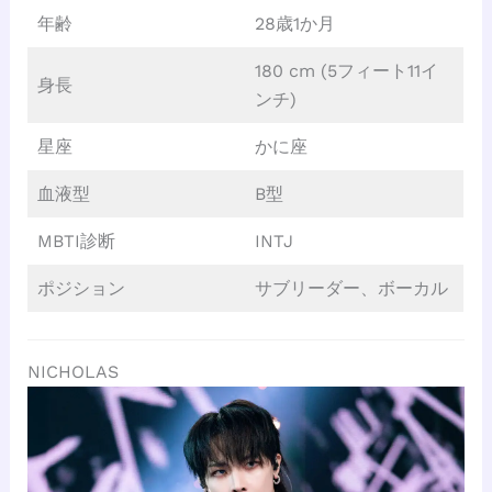
年齢
28歳1か月
180 cm (5フィート11イ
身長
ンチ)
星座
かに座
血液型
B型
MBTI診断
INTJ
ポジション
サブリーダー、ボーカル
NICHOLAS