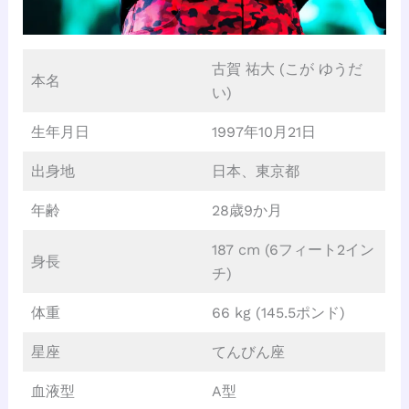
古賀 祐大 (こが ゆうだ
本名
い)
生年月日
1997年10月21日
出身地
日本、東京都
年齢
28歳9か月
187 cm (6フィート2イン
身長
チ)
体重
66 kg (145.5ポンド)
星座
てんびん座
血液型
A型