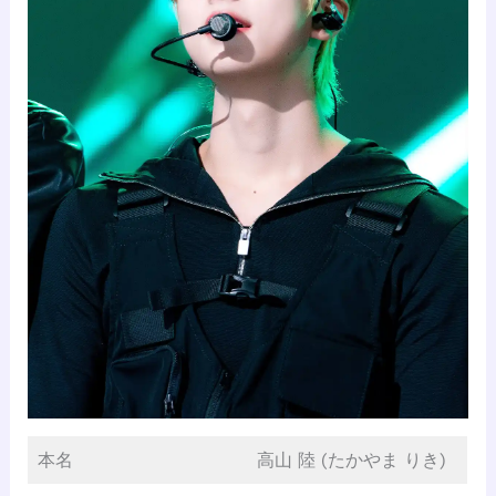
本名
高山 陸 (たかやま りき)