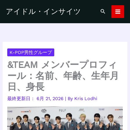
内
アイドル・インサイツ
検
容
索
を
ス
キ
ッ
プ
K-POP男性グループ
&TEAM メンバープロフィ
ール：名前、年齢、生年月
日、身長
6月 21, 2026
| By
Kris Lodhi