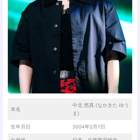
中北 悠真 (なかきた ゆう
本名
ま)
生年月日
2004年2月7日