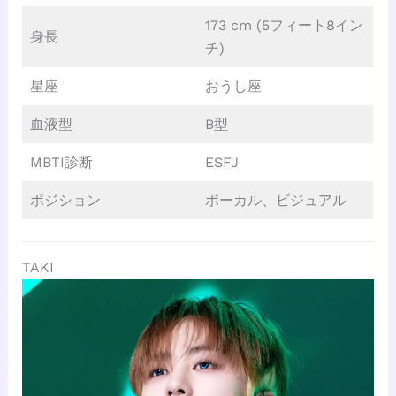
173 cm (5フィート8イン
身長
チ)
星座
おうし座
血液型
B型
MBTI診断
ESFJ
ポジション
ボーカル、ビジュアル
TAKI