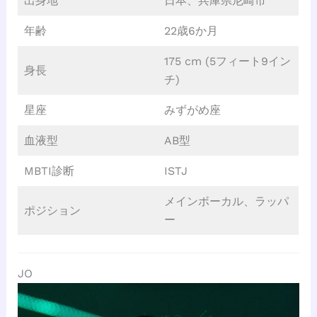
出身地
日本、兵庫県尼崎市
年齢
22歳6か月
175 cm (5フィート9イン
身長
チ)
星座
みずがめ座
血液型
AB型
MBTI診断
ISTJ
メインボーカル、ラッパ
ポジション
ー
JO