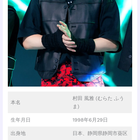
村田 風雅 (むらた ふう
本名
ま)
生年月日
1998年6月29日
出身地
日本、静岡県静岡市葵区