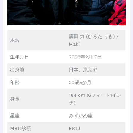
廣田 力 (ひろた りき) /
本名
Maki
生年月日
2006年2月17日
出身地
日本、東京都
年齢
20歳5か月
184 cm (6フィート1イン
身長
チ)
星座
みずがめ座
MBTI診断
ESTJ