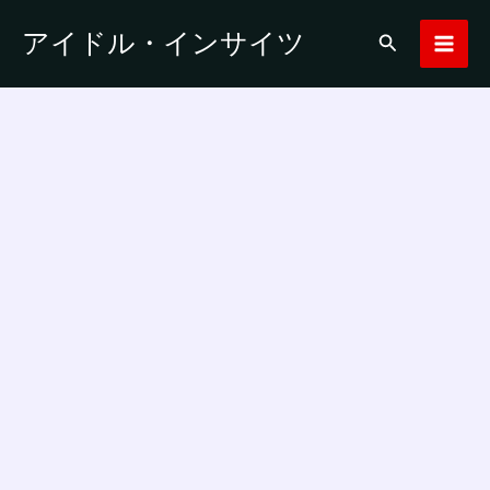
内
アイドル・インサイツ
検
容
索
を
ス
キ
ッ
プ