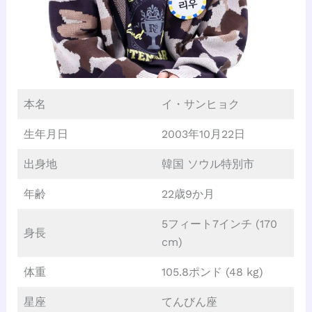
本名
イ・サンヒョク
生年月日
2003年10月22日
出身地
韓国 ソウル特別市
年齢
22歳9か月
5フィート7インチ (170
身長
cm)
体重
105.8ポンド (48 kg)
星座
てんびん座