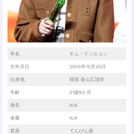
本名
キム・ドンヒョン
生年月日
2004年10月20日
出身地
韓国 釜山広域市
年齢
21歳9か月
身長
N/A
体重
N/A
星座
てんびん座