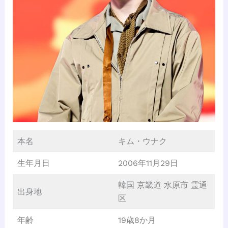
本名
キム・ウナク
生年月日
2006年11月29日
韓国 京畿道 水原市 霊通
出身地
区
年齢
19歳8か月