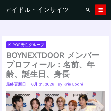
内
アイドル・インサイツ
検
容
索
を
ス
キ
ッ
プ
K-POP男性グループ
BOYNEXTDOOR メンバー
プロフィール：名前、年
齢、誕生日、身長
6月 21, 2026
| By
Kris Lodhi