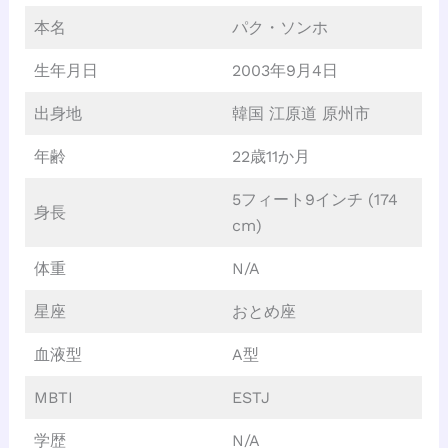
本名
パク・ソンホ
生年月日
2003年9月4日
出身地
韓国 江原道 原州市
年齢
22歳11か月
5フィート9インチ (174
身長
cm)
体重
N/A
星座
おとめ座
血液型
A型
MBTI
ESTJ
学歴
N/A