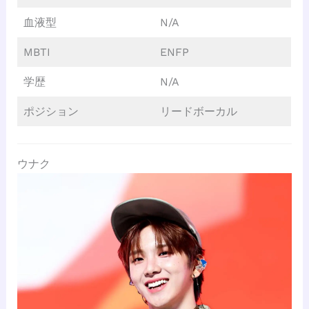
血液型
N/A
MBTI
ENFP
学歴
N/A
ポジション
リードボーカル
ウナク