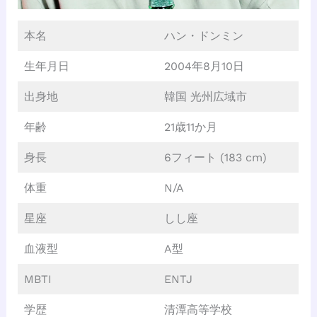
本名
ハン・ドンミン
生年月日
2004年8月10日
出身地
韓国 光州広域市
年齢
21歳11か月
身長
6フィート (183 cm)
体重
N/A
星座
しし座
血液型
A型
MBTI
ENTJ
学歴
清潭高等学校