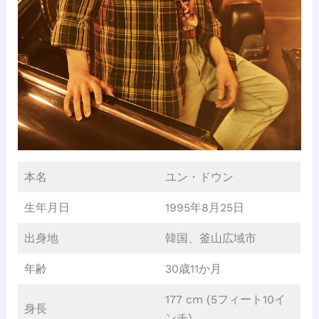
本名
ユン・ドウン
生年月日
1995年8月25日
出身地
韓国、釜山広域市
年齢
30歳11か月
177 cm (5フィート10イ
身長
ンチ)