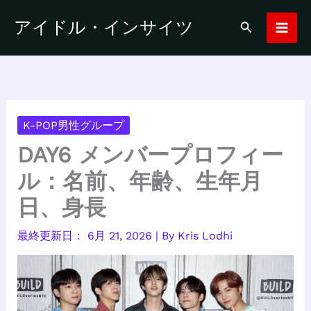
内
アイドル・インサイツ
検
容
索
を
ス
キ
ッ
プ
K-POP男性グループ
DAY6 メンバープロフィー
ル：名前、年齢、生年月
日、身長
6月 21, 2026
| By
Kris Lodhi