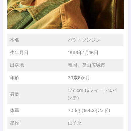
本名
パク・ソンジン
生年月日
1993年1月16日
出身地
韓国、釜山広域市
年齢
33歳6か月
177 cm (5フィート10イ
身長
ンチ)
体重
70 kg (154.3ポンド)
星座
山羊座