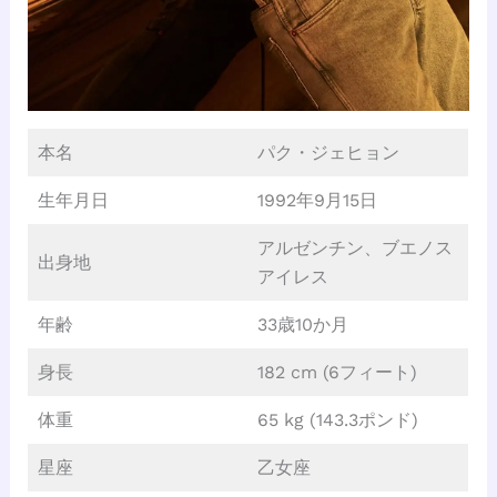
本名
パク・ジェヒョン
生年月日
1992年9月15日
アルゼンチン、ブエノス
出身地
アイレス
年齢
33歳10か月
身長
182 cm (6フィート)
体重
65 kg (143.3ポンド)
星座
乙女座