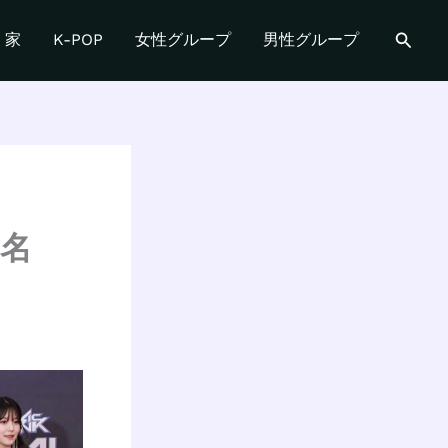
検
家
K-POP
女性グループ
男性グループ
索
：名