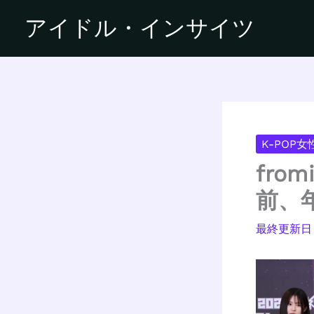
内
アイドル・インサイツ
容
を
ス
キ
ッ
プ
K-POP
fro
前、