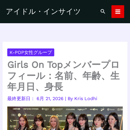
内
アイドル・インサイツ
検
容
索
を
ス
キ
ッ
プ
K-POP女性グループ
Girls On Topメンバープロ
フィール：名前、年齢、生
年月日、身長
6月 21, 2026
| By
Kris Lodhi