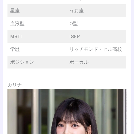
星座
うお座
血液型
O型
MBTI
ISFP
学歴
リッチモンド・ヒル高校
ポジション
ボーカル
カリナ