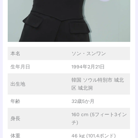
本名
ソン・スンワン
生年月日
1994年2月21日
韓国 ソウル特別市 城北
出生地
区 城北洞
年齢
32歳5か月
160 cm (5フィート3イン
身長
チ)
体重
46 kg (101.4ポンド)