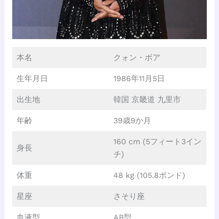
本名
クォン・ボア
生年月日
1986年11月5日
出生地
韓国 京畿道 九里市
年齢
39歳9か月
160 cm (5フィート3イン
身長
チ)
体重
48 kg (105.8ポンド)
星座
さそり座
血液型
AB型