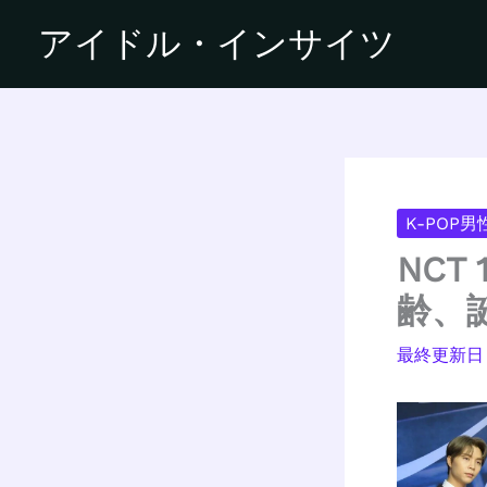
内
アイドル・インサイツ
容
を
ス
キ
ッ
プ
K-POP
NC
齢、