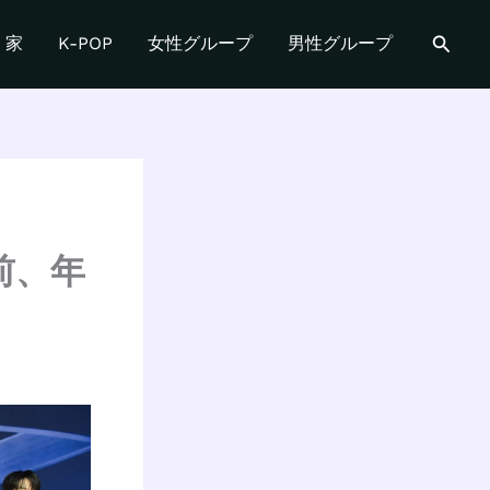
検
家
K-POP
女性グループ
男性グループ
索
前、年