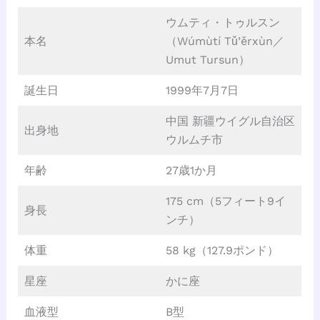
ウムティ・トゥルスン
本名
（Wúmùtí Tǔ’ěrxùn／
Umut Tursun）
誕生日
1999年7月7日
中国 新疆ウイグル自治区
出身地
ウルムチ市
年齢
27歳1か月
175 cm（5フィート9イ
身長
ンチ）
体重
58 kg（127.9ポンド）
星座
かに座
血液型
B型