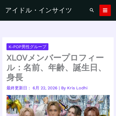
内
アイドル・インサイツ
検
容
索
を
ス
キ
ッ
プ
K-POP男性グループ
XLOVメンバープロフィー
ル：名前、年齢、誕生日、
身長
6月 22, 2026
| By
Kris Lodhi