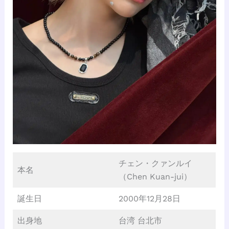
チェン・クァンルイ
本名
（Chen Kuan-jui）
誕生日
2000年12月28日
出身地
台湾 台北市