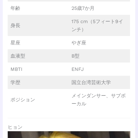
年齢
25歳7か月
175 cm（5フィート9イ
身長
ンチ）
星座
やぎ座
血液型
B型
MBTI
ENFJ
学歴
国立台湾芸術大学
メインダンサー、サブボ
ポジション
ーカル
ヒョン