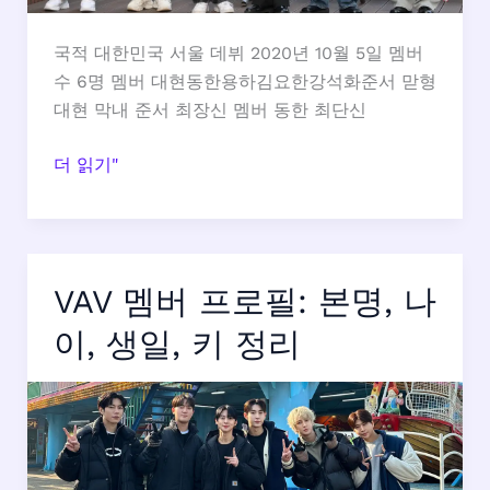
국적 대한민국 서울 데뷔 2020년 10월 5일 멤버
수 6명 멤버 대현동한용하김요한강석화준서 맏형
대현 막내 준서 최장신 멤버 동한 최단신
위
더 읽기"
아
이
(WEi)
멤
VAV 멤버 프로필: 본명, 나
버
프
이, 생일, 키 정리
로
필:
이
름,
나