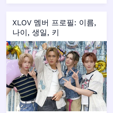
스
브
라
XLOV 멤버 프로필: 이름,
보
스
나이, 생일, 키
(STBV)
멤
버
프
로
필:
본
명,
나
이
등
총