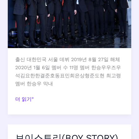
나
이,
생
일,
키
출신 대한민국 서울 데뷔 2019년 8월 27일 해체
2020년 1월 6일 멤버 수 11명 멤버 한승우우즈우
석김요한한결준호동표민희은상형준도현 최고령
멤버 한승우 막내
X1
더 읽기"
멤
버
프
로
보이스토리(BOY STORY)