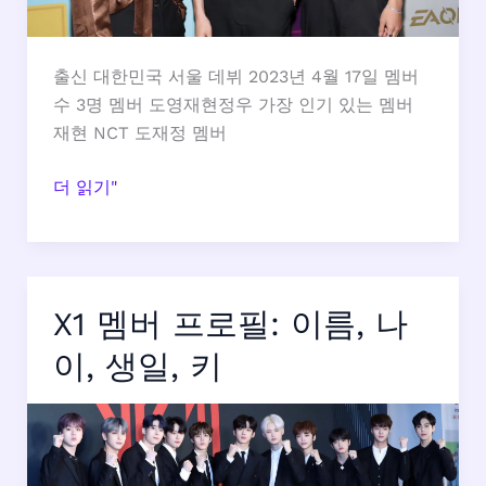
보
출신 대한민국 서울 데뷔 2023년 4월 17일 멤버
수 3명 멤버 도영재현정우 가장 인기 있는 멤버
재현 NCT 도재정 멤버
NCT
더 읽기"
도
재
정
멤
X1 멤버 프로필: 이름, 나
버
프
이, 생일, 키
로
필:
이
름,