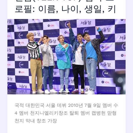
본
로필: 이름, 나이, 생일, 키
명,
나
이,
생
일,
키
정
리
국적 대한민국 서울 데뷔 2010년 7월 9일 멤버 수
4 멤버 천지니엘리키창조 탈퇴 멤버 캡병헌 맏형
천지 막내 창조 가장