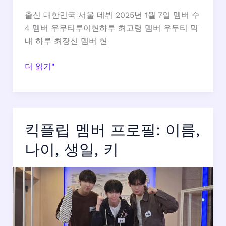
정
출신 대한민국 서울 데뷔 2025년 1월 7일 멤버 수
리
4 멤버 우무티루이현하루 최고령 멤버 우무티 막
내 하루 최장신 멤버 현
XLOV
더 읽기"
멤
버
프
로
킥플립 멤버 프로필: 이름,
필:
이
나이, 생일, 키
름,
나
이,
생
일,
키