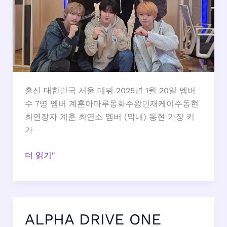
출신 대한민국 서울 데뷔 2025년 1월 20일 멤버
수 7명 멤버 계훈아마루동화주왕민재케이주동현
최연장자 계훈 최연소 멤버 (막내) 동현 가장 키
가
킥
더 읽기"
플
립
멤
버
ALPHA DRIVE ONE
프