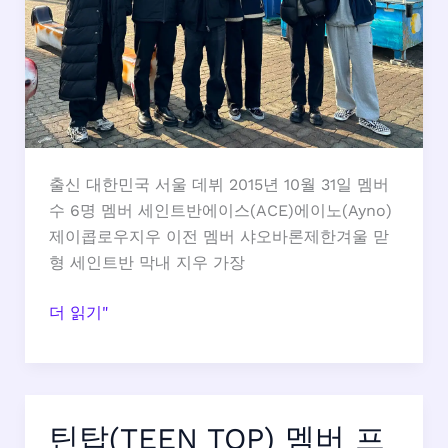
이,
생
일,
키
출신 대한민국 서울 데뷔 2015년 10월 31일 멤버
수 6명 멤버 세인트반에이스(ACE)에이노(Ayno)
제이콥로우지우 이전 멤버 샤오바론제한겨울 맏
형 세인트반 막내 지우 가장
VAV
더 읽기"
멤
버
프
로
틴탑(TEEN TOP) 멤버 프
필: