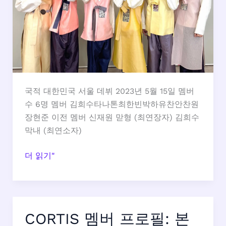
생
일,
키
국적 대한민국 서울 데뷔 2023년 5월 15일 멤버
수 6명 멤버 김희수타나톤최한빈박하유찬안찬원
장현준 이전 멤버 신재원 맏형 (최연장자) 김희수
막내 (최연소자)
더
더 읽기"
윈
드
(The
Wind)
CORTIS 멤버 프로필: 본
멤