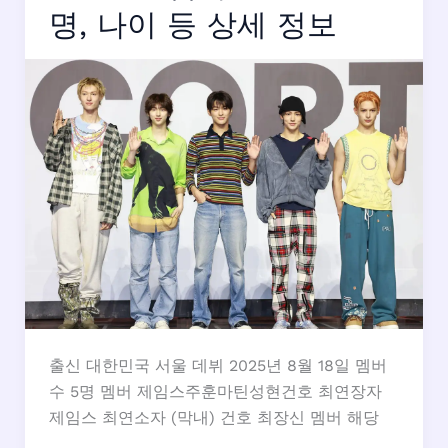
버
명, 나이 등 상세 정보
프
로
필:
이
름,
나
이,
생
일,
키
출신 대한민국 서울 데뷔 2025년 8월 18일 멤버
수 5명 멤버 제임스주훈마틴성현건호 최연장자
제임스 최연소자 (막내) 건호 최장신 멤버 해당