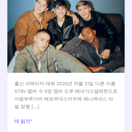
출신 아메리카 데뷔 2025년 10월 21일 다른 이름
STBV 멤버 수 5명 멤버 드루 베네가스알레한드로
아람부루가비 베르무데스카우에 페나케네스 라
빌 맏형 […]
산
더 읽기"
토