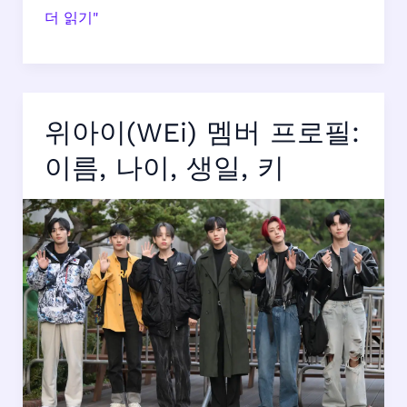
CORTIS
더 읽기"
멤
버
프
로
위아이(WEi) 멤버 프로필:
필:
본
이름, 나이, 생일, 키
명,
나
이
등
상
세
정
보