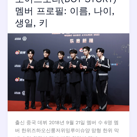
필:
이
멤버 프로필: 이름, 나이,
름,
생일, 키
나
이,
생
일,
키
출신 중국 데뷔 2018년 9월 21일 멤버 수 6명 멤
버 한위즈하오신룽저위밍루이슈양 맏형 한위 막