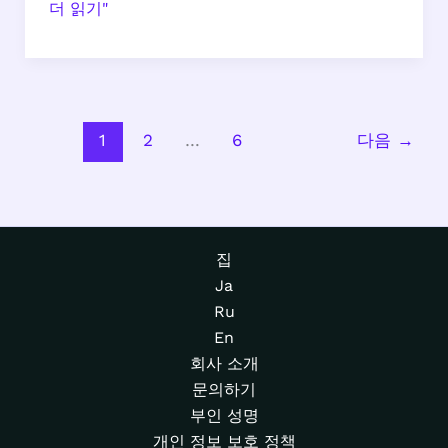
틴
더 읽기"
탑
(TEEN
TOP)
멤
버
1
2
…
6
다음
→
프
로
필:
이
집
름,
Ja
나
Ru
이,
En
생
회사 소개
일,
문의하기
키
부인 성명
개인 정보 보호 정책