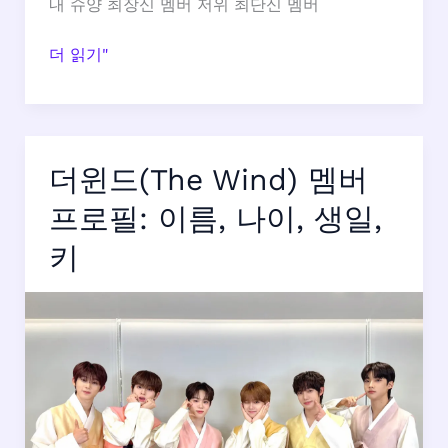
내 슈양 최장신 멤버 저위 최단신 멤버
보
더 읽기"
이
스
토
리
더윈드(The Wind) 멤버
(BOY
STORY)
프로필: 이름, 나이, 생일,
멤
키
버
프
로
필:
이
름,
나
이,