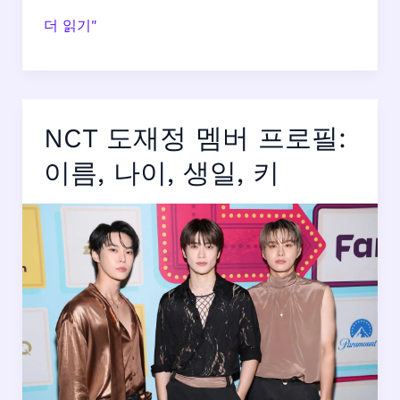
ALPHA
더 읽기"
DRIVE
ONE
(ALD1)
멤
NCT 도재정 멤버 프로필:
버
프
이름, 나이, 생일, 키
로
필:
본
명,
나
이
등
상
세
정