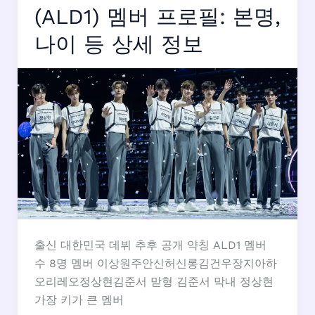
로
(ALD1) 멤버 프로필: 본명,
필:
나이 등 상세 정보
이
름,
나
이,
생
일,
키
출신 대한민국 데뷔 추후 공개 약칭 ALD1 멤버
수 8명 멤버 이상원주안신허신롱김건우장지아하
오리레오정상현김준서 맏형 김준서 막내 정상현
가장 키가 큰 멤버