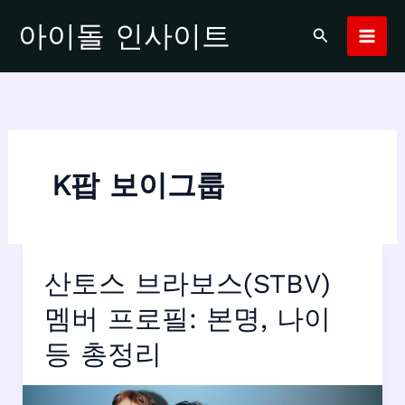
콘
아이돌 인사이트
검
텐
색
츠
로
건
너
뛰
기
K팝 보이그룹
산토스 브라보스(STBV)
멤버 프로필: 본명, 나이
등 총정리