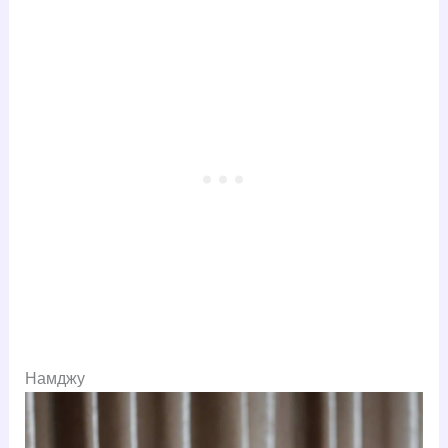
Намджу