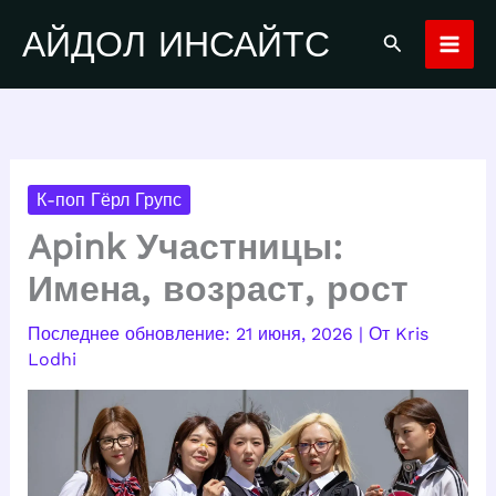
Перейти
АЙДОЛ ИНСАЙТС
Поиск
к
содержимому
К-поп Гёрл Групс
Apink Участницы:
Имена, возраст, рост
21 июня, 2026
| От
Kris
Lodhi