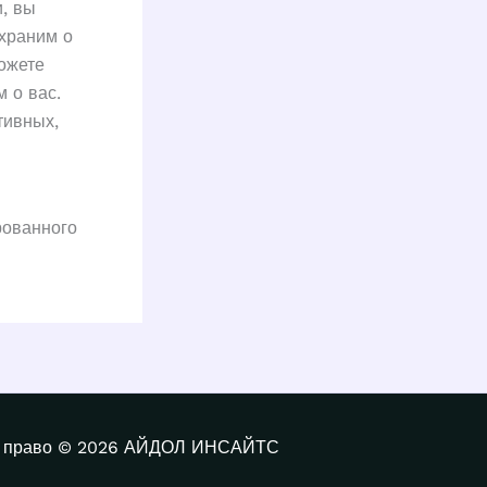
и, вы
храним о
ожете
 о вас.
тивных,
рованного
е право © 2026 АЙДОЛ ИНСАЙТС