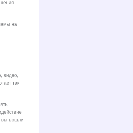
ещения
ламы на
, видео,
отает так
рять
одействие
и вы вошли