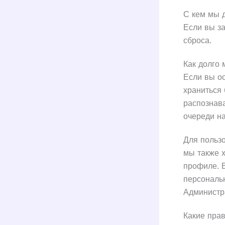
С кем мы 
Если вы за
сброса.
Как долго
Если вы о
храниться 
распознав
очереди н
Для пользо
мы также 
профиле. В
персональ
Администра
Какие прав