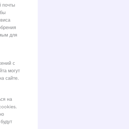
й почты
обы
рвиса
обрения
мым для
жений с
йта могут
а сайте.
ься на
cookies.
но
 будут