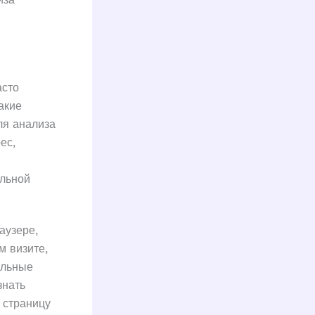
асто
акие
ля анализа
ес,
альной
аузере,
м визите,
альные
знать
 страницу