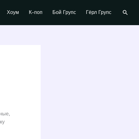
Поиск
Хоум
К-поп
Бой Групс
Гёрл Групс
ные,
ку