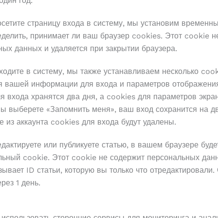
один год.
сетите страницу входа в систему, мы установим временны
делить, принимает ли ваш браузер cookies. Этот cookie н
ых данных и удаляется при закрытии браузера.
ходите в систему, мы также устанавливаем несколько cook
я вашей информации для входа и параметров отображения
я входа хранятся два дня, а cookies для параметров экр
вы выберете «Запомнить меня», ваш вход сохранится на д
 из аккаунта cookies для входа будут удалены.
дактируете или публикуете статью, в вашем браузере буде
льный cookie. Этот cookie не содержит персональных дан
зывает ID статьи, которую вы только что отредактировали.
рез 1 день.
использовать сторонние сервисы для мониторинга и анал