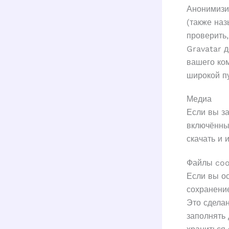
Анонимизи
(также наз
проверить,
Gravatar д
вашего ко
широкой пу
Медиа
Если вы за
включённы
скачать и 
Файлы coo
Если вы о
сохранение
Это сделан
заполнять 