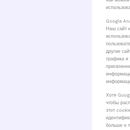
использов
Google Ana
Наш сайт 
использова
пользовате
другие са
трафика и 
присвоенны
информаци
информаци
Хотя Googl
чтобы расп
этот cooki
идентифик
больше о т