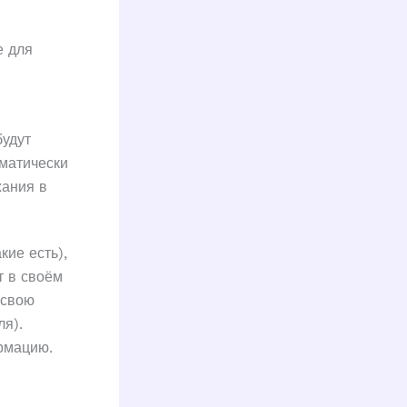
е для
будут
оматически
жания в
кие есть),
т в своём
 свою
я).
рмацию.