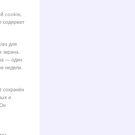
й cookie,
е содержит
ies для
 экрана.
ана — один
ве недели.
т сохранён
ных и
 Он
иза