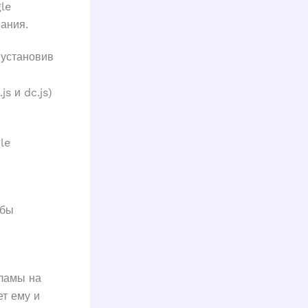
le
ания.
 установив
s и dc.js)
le
обы
кламы на
т ему и