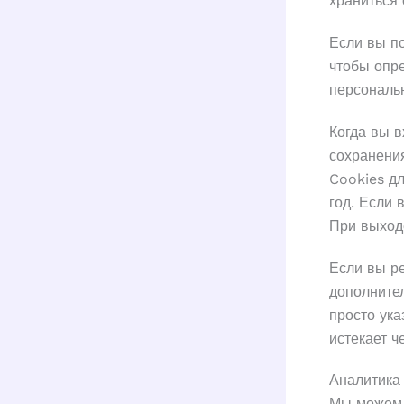
храниться 
Если вы по
чтобы опре
персональн
Когда вы в
сохранени
Cookies дл
год. Если 
При выходе
Если вы ре
дополните
просто ука
истекает че
Аналитика
Мы можем 