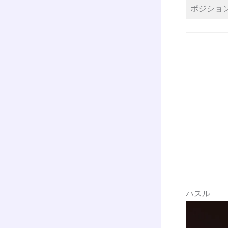
ポジショ
ハスル