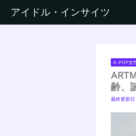
内
アイドル・インサイツ
容
を
ス
キ
ッ
プ
K-POP
AR
齢、