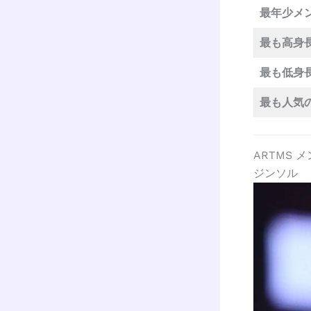
最年少メ
最も高身
最も低身
最も人気
ARTMS 
ジンソル