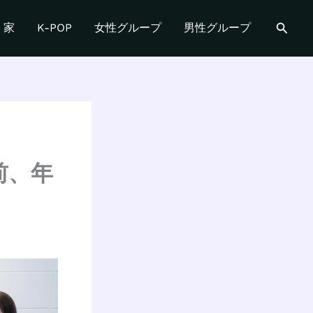
検
家
K-POP
女性グループ
男性グループ
索
前、年