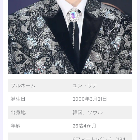
フルネーム
ユン・サナ
誕生日
2000年3月21日
出身地
韓国、ソウル
年齢
26歳4か月
6フィート1インチ（184