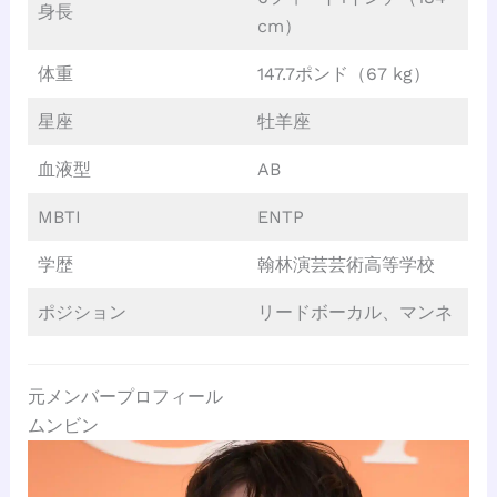
身長
cm）
体重
147.7ポンド（67 kg）
星座
牡羊座
血液型
AB
MBTI
ENTP
学歴
翰林演芸芸術高等学校
ポジション
リードボーカル、マンネ
元メンバープロフィール
ムンビン