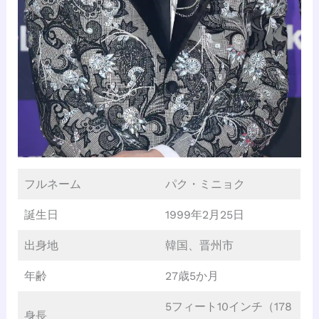
フルネーム
パク・ミニョク
誕生日
1999年2月25日
出身地
韓国、晋州市
年齢
27歳5か月
5フィート10インチ（178
身長