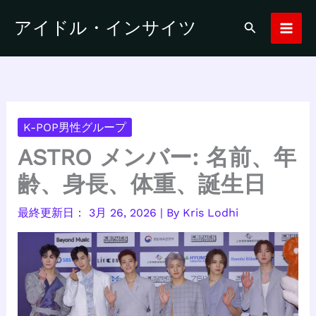
内
アイドル・インサイツ
検
容
索
を
ス
キ
ッ
プ
K-POP男性グループ
ASTRO メンバー: 名前、年
齢、身長、体重、誕生日
3月 26, 2026
| By
Kris Lodhi