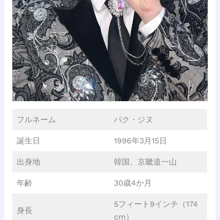
フルネーム
パク・ジヌ
誕生日
1996年3月15日
出身地
韓国、京畿道一山
年齢
30歳4か月
5フィート9インチ（174
身長
cm）