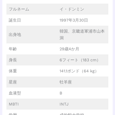
フルネーム
イ・ドンミン
誕生日
1997年3月30日
韓国、京畿道軍浦市山本
出身地
洞
年齢
29歳4か月
身長
6フィート（183 cm）
体重
141.1ポンド（64 kg）
星座
牡羊座
血液型
B
MBTI
INTJ