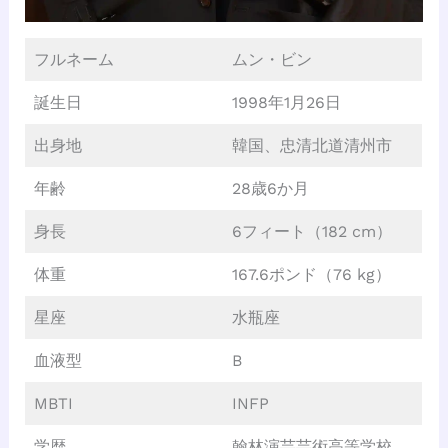
フルネーム
ムン・ビン
誕生日
1998年1月26日
出身地
韓国、忠清北道清州市
年齢
28歳6か月
身長
6フィート（182 cm）
体重
167.6ポンド（76 kg）
星座
水瓶座
血液型
B
MBTI
INFP
学歴
翰林演芸芸術高等学校