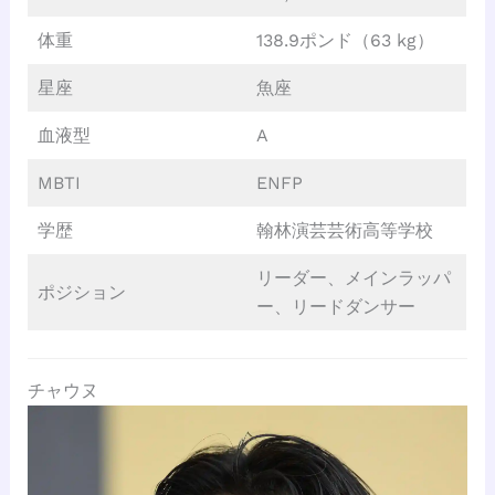
体重
138.9ポンド（63 kg）
星座
魚座
血液型
A
MBTI
ENFP
学歴
翰林演芸芸術高等学校
リーダー、メインラッパ
ポジション
ー、リードダンサー
チャウヌ