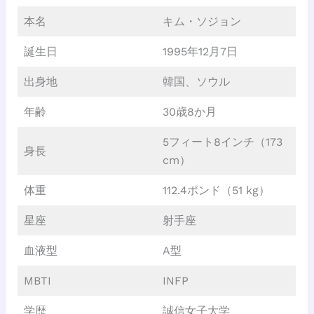
本名
キム・ソジョン
誕生日
1995年12月7日
出身地
韓国、ソウル
年齢
30歳8か月
5フィート8インチ（173
身長
cm）
体重
112.4ポンド（51 kg）
星座
射手座
血液型
A型
MBTI
INFP
学歴
誠信女子大学