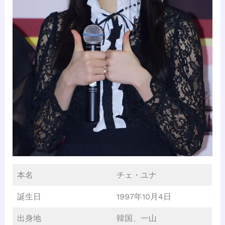
本名
チェ・ユナ
誕生日
1997年10月4日
出身地
韓国、一山