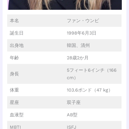
本名
ファン・ウンビ
誕生日
1998年6月3日
出身地
韓国、清州
年齢
28歳2か月
5フィート6インチ（166
身長
cm）
体重
103.6ポンド（47 kg）
星座
双子座
血液型
AB型
MBTI
ISFJ