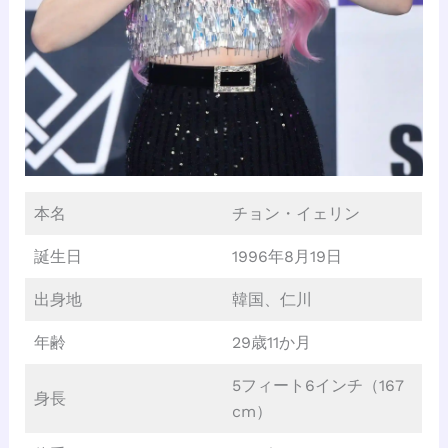
本名
チョン・イェリン
誕生日
1996年8月19日
出身地
韓国、仁川
年齢
29歳11か月
5フィート6インチ（167
身長
cm）