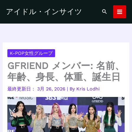
内
アイドル・インサイツ
検
容
索
を
ス
キ
ッ
プ
K-POP女性グループ
GFRIEND メンバー: 名前、
年齢、身長、体重、誕生日
3月 26, 2026
| By
Kris Lodhi