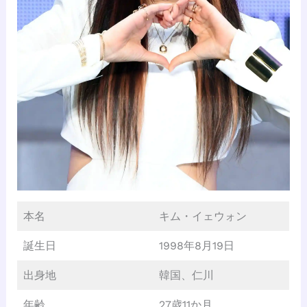
本名
キム・イェウォン
誕生日
1998年8月19日
出身地
韓国、仁川
年齢
27歳11か月