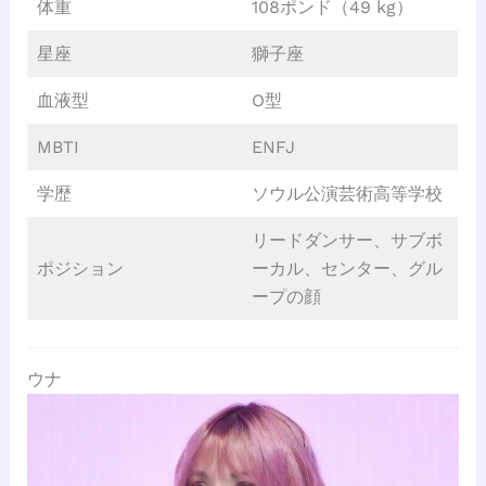
体重
108ポンド（49 kg）
星座
獅子座
血液型
O型
MBTI
ENFJ
学歴
ソウル公演芸術高等学校
リードダンサー、サブボ
ポジション
ーカル、センター、グル
ープの顔
ウナ