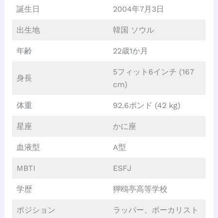
誕生日
2004年7月3日
出生地
韓国 ソウル
年齢
22歳1か月
5フィット6インチ (167
身長
cm)
体重
92.6ポンド (42 kg)
星座
かに座
血液型
A型
MBTI
ESFJ
学歴
狎鴎亭高等学校
ポジション
ラッパー、ボーカリスト