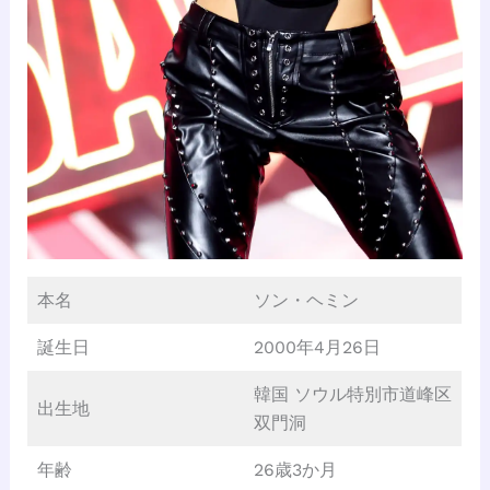
本名
ソン・ヘミン
誕生日
2000年4月26日
韓国 ソウル特別市道峰区
出生地
双門洞
年齢
26歳3か月