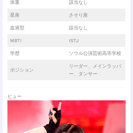
体重
該当なし
星座
さそり座
血液型
該当なし
MBTI
ISTJ
学歴
ソウル公演芸術高等学校
リーダー、メインラッパ
ポジション
ー、ダンサー
ヒュー