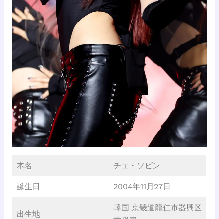
本名
チェ・ソビン
誕生日
2004年11月27日
韓国 京畿道龍仁市器興区
出生地