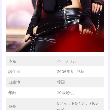
本名
ハ・ソヨン
誕生日
2006年6月16日
出生地
韓国
年齢
20歳1か月
5フィット5インチ (165
身長
cm)