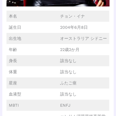
本名
チョン・イナ
誕生日
2004年6月8日
出生地
オーストラリア シドニー
年齢
22歳2か月
身長
該当なし
体重
該当なし
星座
ふたご座
血液型
該当なし
MBTI
ENFJ