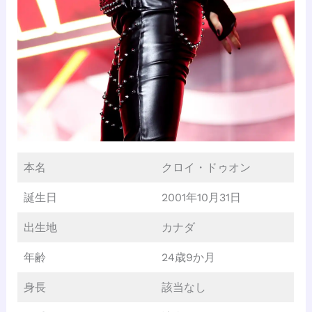
本名
クロイ・ドゥオン
誕生日
2001年10月31日
出生地
カナダ
年齢
24歳9か月
身長
該当なし