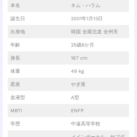
本名
キム・ハラム
誕生日
2001年1月13日
出身地
韓国 全羅北道 全州市
年齢
25歳6か月
身長
167 cm
体重
49 kg
星座
やぎ座
血液型
A型
MBTI
ENFP
学歴
中遠高等学校
メインボーカル、サブダ