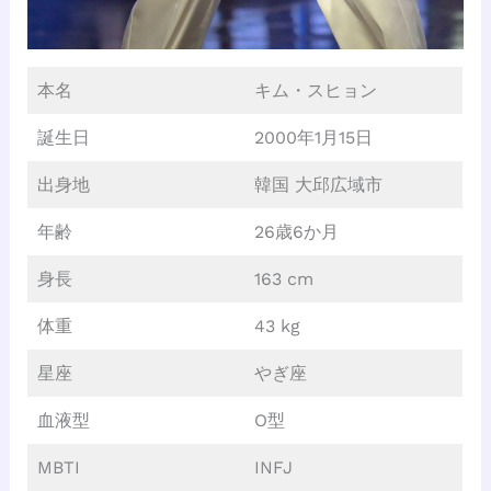
本名
キム・スヒョン
誕生日
2000年1月15日
出身地
韓国 大邱広域市
年齢
26歳6か月
身長
163 cm
体重
43 kg
星座
やぎ座
血液型
O型
MBTI
INFJ