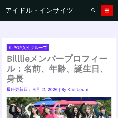
内
アイドル・インサイツ
検
容
索
を
ス
キ
ッ
プ
K-POP女性グループ
Billlieメンバープロフィー
ル：名前、年齢、誕生日、
身長
6月 21, 2026
| By
Kris Lodhi