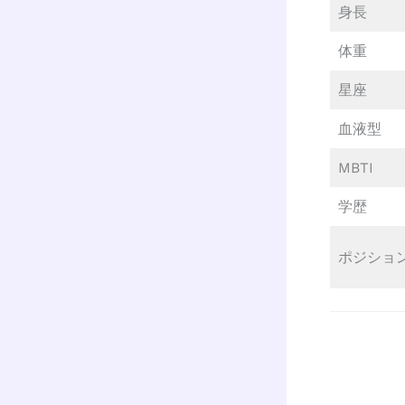
身長
体重
星座
血液型
MBTI
学歴
ポジショ