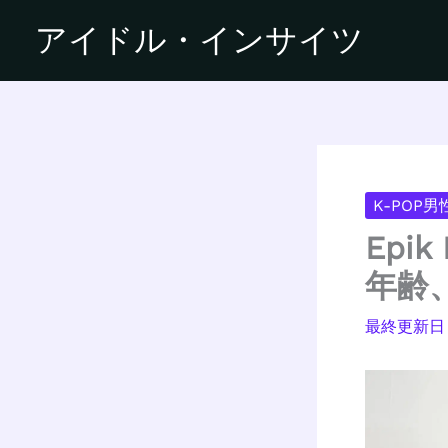
内
アイドル・インサイツ
容
を
ス
キ
ッ
プ
K-POP
Epi
年齢