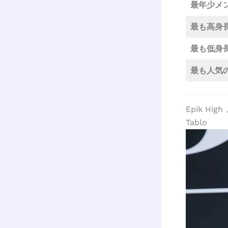
最年少メ
最も高身
最も低身
最も人気
Epik H
Tablo