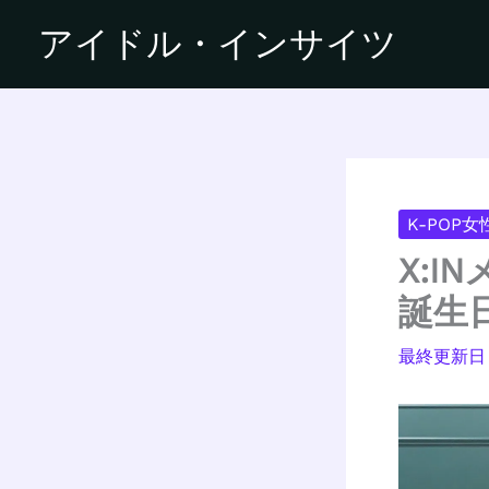
内
アイドル・インサイツ
容
を
ス
キ
ッ
プ
K-POP
X:
誕生