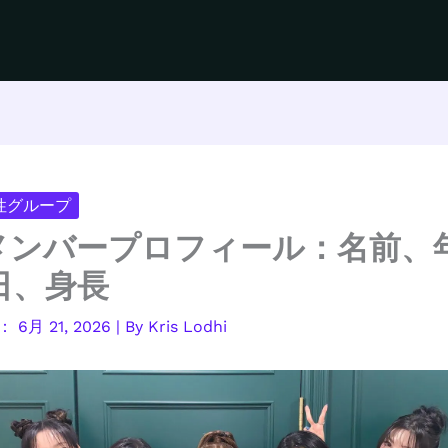
女性グループ
INメンバープロフィール：名前、
日、身長
6月 21, 2026
| By
Kris Lodhi