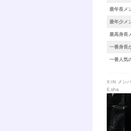
最年長メ
最年少メ
最高身長
一番身長
一番人気
X:IN メ
E.sha