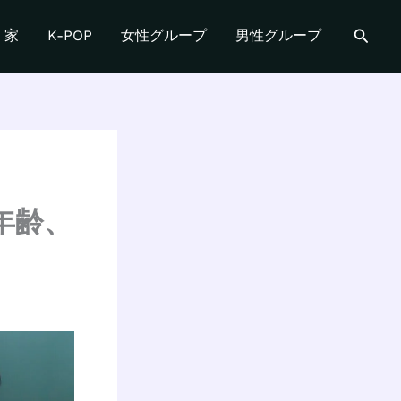
検
家
K-POP
女性グループ
男性グループ
索
年齢、