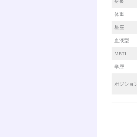
身長
体重
星座
血液型
MBTI
学歴
ポジショ