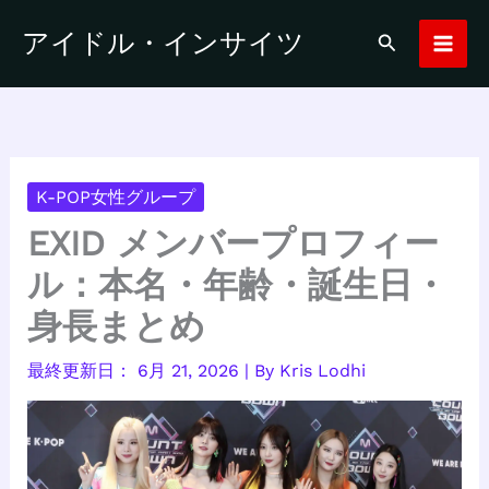
内
アイドル・インサイツ
検
容
索
を
ス
キ
ッ
プ
K-POP女性グループ
EXID メンバープロフィー
ル：本名・年齢・誕生日・
身長まとめ
6月 21, 2026
| By
Kris Lodhi