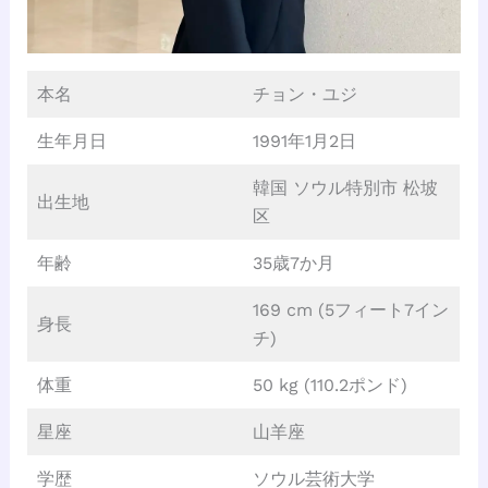
本名
チョン・ユジ
生年月日
1991年1月2日
韓国 ソウル特別市 松坡
出生地
区
年齢
35歳7か月
169 cm (5フィート7イン
身長
チ)
体重
50 kg (110.2ポンド)
星座
山羊座
学歴
ソウル芸術大学