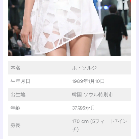
本名
ホ・ソルジ
生年月日
1989年1月10日
出生地
韓国 ソウル特別市
年齢
37歳6か月
170 cm (5フィート7イン
身長
チ)