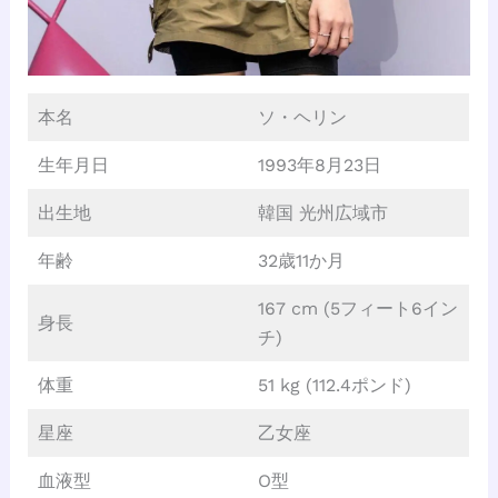
本名
ソ・ヘリン
生年月日
1993年8月23日
出生地
韓国 光州広域市
年齢
32歳11か月
167 cm (5フィート6イン
身長
チ)
体重
51 kg (112.4ポンド)
星座
乙女座
血液型
O型