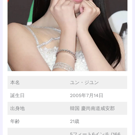
本名
ユン・ジユン
誕生日
2005年7月14日
出身地
韓国 慶尚南道咸安郡
年齢
21歳
5フィート6インチ (166