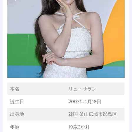
本名
リュ・サラン
誕生日
2007年4月18日
出身地
韓国 釜山広域市影島区
年齢
19歳3か月