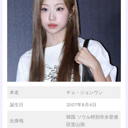
本名
チェ・ジョンウン
誕生日
2007年8月4日
韓国 ソウル特別市永登浦
出身地
区堂山洞