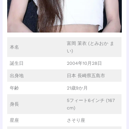
富岡 茉衣 (とみおか ま
本名
い)
誕生日
2004年10月28日
出身地
日本 長崎県五島市
年齢
21歳9か月
5フィート6インチ (167
身長
cm)
星座
さそり座