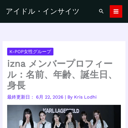
内
アイドル・インサイツ
検
容
索
を
ス
キ
ッ
プ
K-POP女性グループ
izna メンバープロフィー
ル：名前、年齢、誕生日、
身長
6月 22, 2026
| By
Kris Lodhi