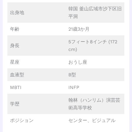
韓国 釜山広域市沙下区旧
出身地
平洞
年齢
21歳3か月
5フィート8インチ (172
身長
cm)
星座
おうし座
血液型
B型
MBTI
INFP
翰林（ハンリム）演芸芸
学歴
術高等学校
ポジション
センター、ビジュアル