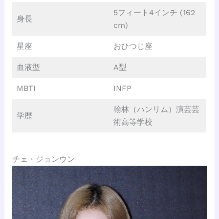
5フィート4インチ (162
身長
cm)
星座
おひつじ座
血液型
A型
MBTI
INFP
翰林（ハンリム）演芸芸
学歴
術高等学校
チェ・ジョンウン