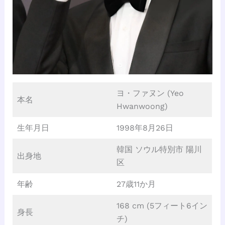
ヨ・ファヌン (Yeo
本名
Hwanwoong)
生年月日
1998年8月26日
韓国 ソウル特別市 陽川
出身地
区
年齢
27歳11か月
168 cm (5フィート6イン
身長
チ)