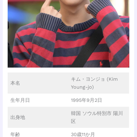
キム・ヨンジョ (Kim
本名
Young-jo)
生年月日
1995年9月2日
韓国 ソウル特別市 陽川
出身地
区
年齢
30歳11か月