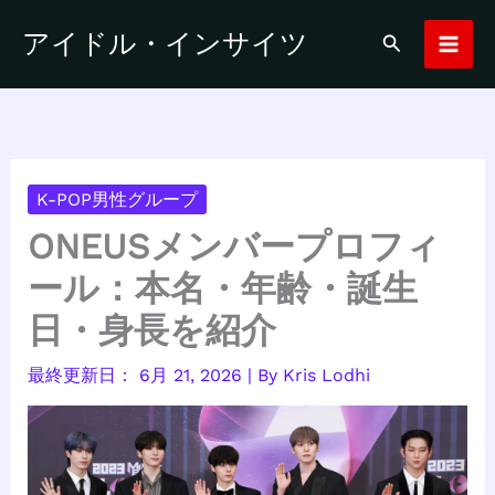
内
アイドル・インサイツ
検
容
索
を
ス
キ
ッ
プ
K-POP男性グループ
ONEUSメンバープロフィ
ール：本名・年齢・誕生
日・身長を紹介
6月 21, 2026
| By
Kris Lodhi