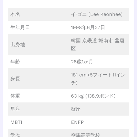
本名
イ·ゴニ (Lee Keonhee)
生年月日
1998年6月27日
韓国 京畿道 城南市 盆唐
出身地
区
年齢
28歳1か月
181 cm (5フィート11イン
身長
チ)
体重
63 kg (138.9ポンド)
星座
蟹座
MBTI
ENFP
学歴
突馬高等学校