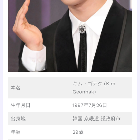
キム・ゴナク (Kim
本名
Geonhak)
生年月日
1997年7月26日
出身地
韓国 京畿道 議政府市
年齢
29歳