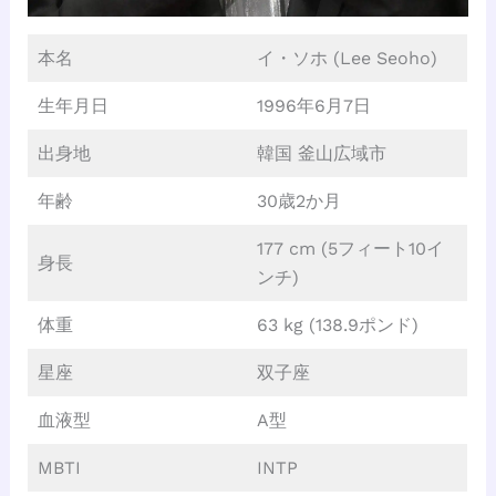
本名
イ・ソホ (Lee Seoho)
生年月日
1996年6月7日
出身地
韓国 釜山広域市
年齢
30歳2か月
177 cm (5フィート10イ
身長
ンチ)
体重
63 kg (138.9ポンド)
星座
双子座
血液型
A型
MBTI
INTP