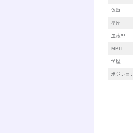
体重
星座
血液型
MBTI
学歴
ポジショ