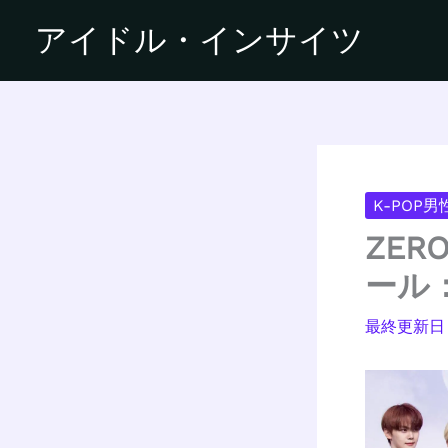
内
アイドル・インサイツ
容
を
ス
キ
ッ
プ
K-POP
ZER
ール