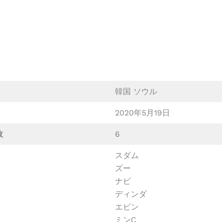
韓国 ソウル
2020年5月19日
数
6
スダム
ズー
ナビ
ディンダ
エビン
ミンC