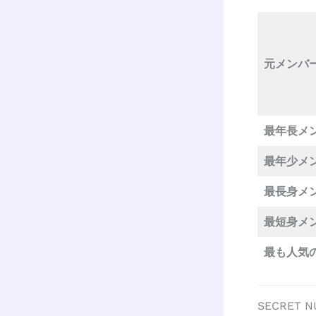
元メンバ
最年長メ
最年少メ
最長身メ
最短身メ
最も人気
SECRET