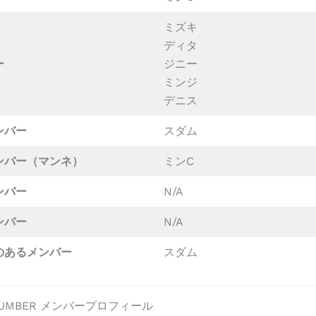
ミズキ
ディタ
ー
ジニー
ミンジ
デニス
ンバー
スダム
ンバー（マンネ）
ミンC
ンバー
N/A
ンバー
N/A
のあるメンバー
スダム
 NUMBER メンバープロフィール