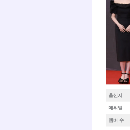
출신지
데뷔일
멤버 수