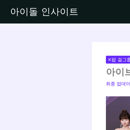
콘
아이돌 인사이트
텐
츠
로
건
너
뛰
기
K팝 걸그
아이브