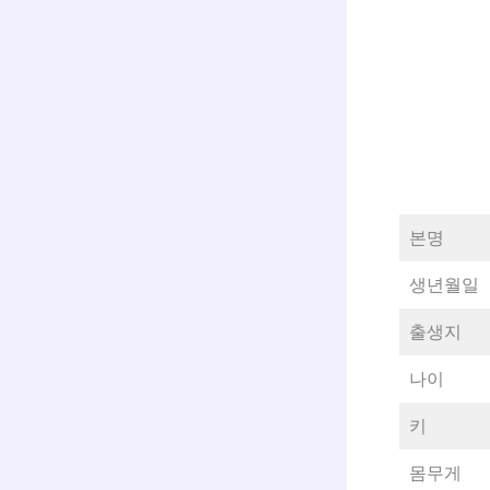
본명
생년월일
출생지
나이
키
몸무게