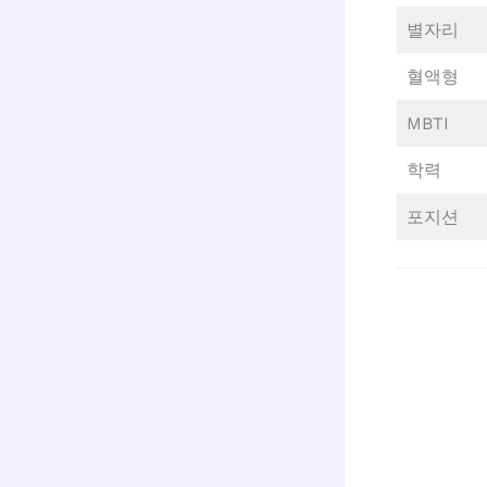
별자리
혈액형
MBTI
학력
포지션