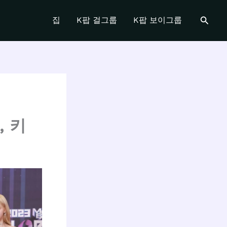
검
집
K팝 걸그룹
K팝 보이그룹
색
, 키