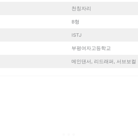
천칭자리
B형
ISTJ
부평여자고등학교
메인댄서, 리드래퍼, 서브보컬