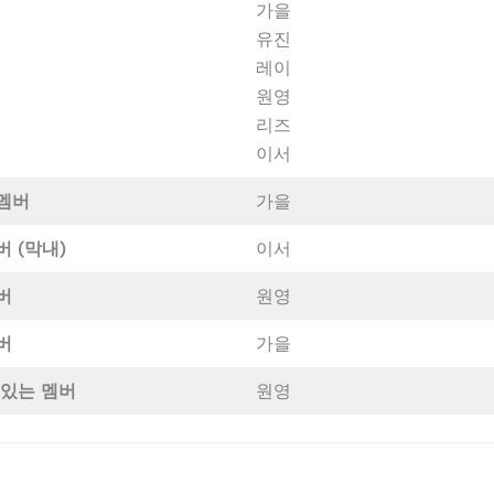
가을
유진
레이
원영
리즈
이서
멤버
가을
 (막내)
이서
버
원영
버
가을
 있는 멤버
원영