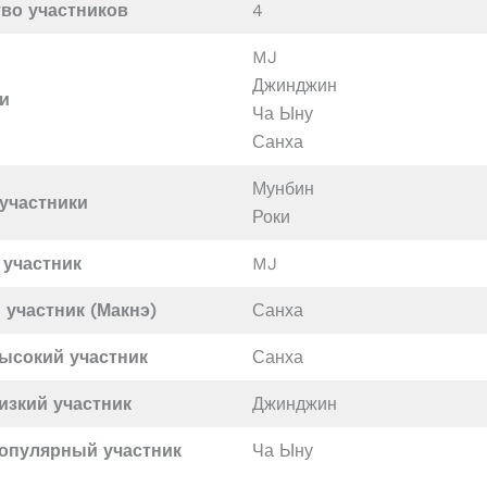
во участников
4
MJ
Джинджин
и
Ча Ыну
Санха
Мунбин
участники
Роки
 участник
MJ
участник (Макнэ)
Санха
высокий
участник
Санха
изкий участник
Джинджин
опулярный участник
Ча Ыну