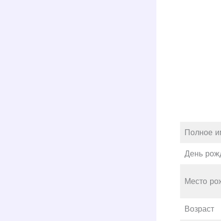
Полное и
День рож
Место ро
Возраст