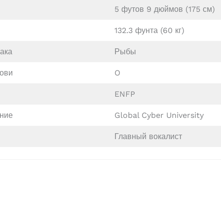
5 футов 9 дюймов (175 см)
132.3 фунта (60 кг)
иака
Рыбы
рови
O
ENFP
ние
Global Cyber University
Главный вокалист