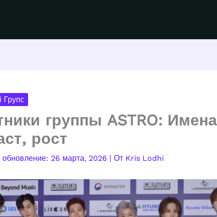
 Групс
тники группы ASTRO: Имена
аст, рост
26 марта, 2026
| От
Kris Lodhi