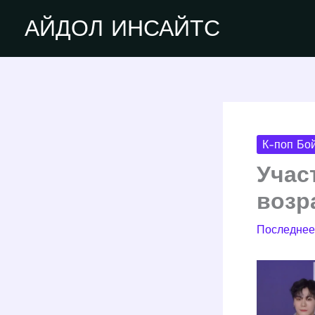
Перейти
АЙДОЛ ИНСАЙТС
к
содержимому
К-поп Бой
Учас
возр