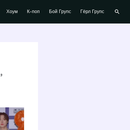
Поиск
Хоум
К-поп
Бой Групс
Гёрл Групс
,