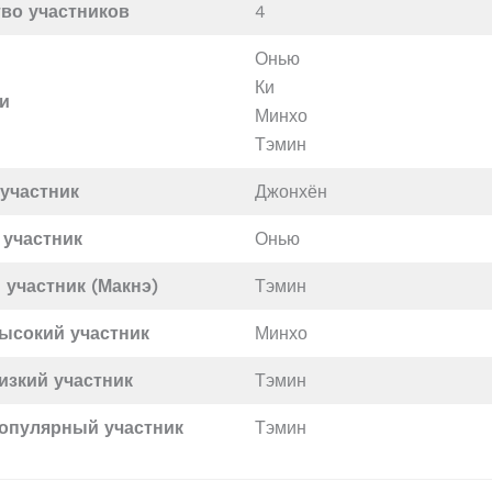
во участников
4
Онью
Ки
и
Минхо
Тэмин
участник
Джонхён
 участник
Онью
участник (Макнэ)
Тэмин
высокий
участник
Минхо
изкий участник
Тэмин
опулярный участник
Тэмин