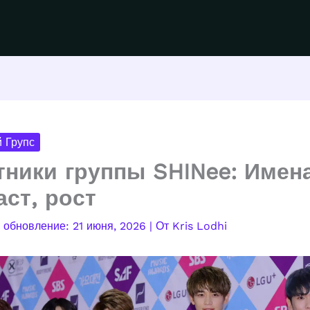
 Групс
тники группы SHINee: Имена
аст, рост
21 июня, 2026
| От
Kris Lodhi