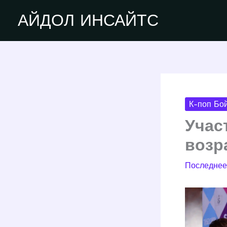
Перейти
АЙДОЛ ИНСАЙТС
к
содержимому
К-поп Бой
Учас
возр