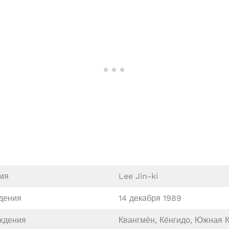
мя
Lee Jin-ki
дения
14 декабря 1989
ждения
Квангмён, Кёнгидо, Южная 