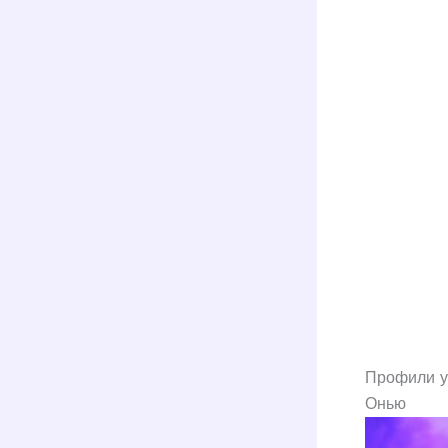
Профили у
Онью