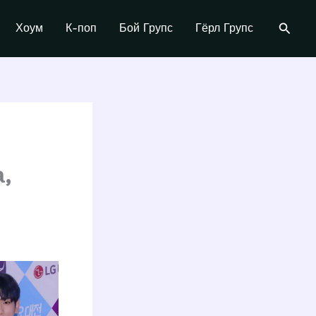
Поиск
Хоум
К-поп
Бой Групс
Гёрл Групс
,