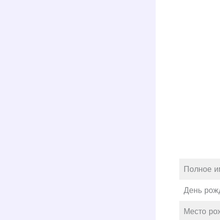
Полное и
День рож
Место ро