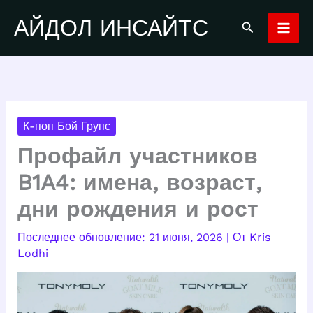
Перейти
АЙДОЛ ИНСАЙТС
Поиск
к
содержимому
К-поп Бой Групс
Профайл участников
B1A4: имена, возраст,
дни рождения и рост
21 июня, 2026
| От
Kris
Lodhi