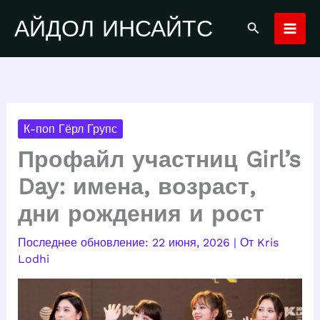
Перейти
АЙДОЛ ИНСАЙТС
Поиск
к
содержимому
К-поп Гёрл Групс
Профайл участниц Girl’s
Day: имена, возраст,
дни рождения и рост
22 июня, 2026
| От
Kris
Lodhi