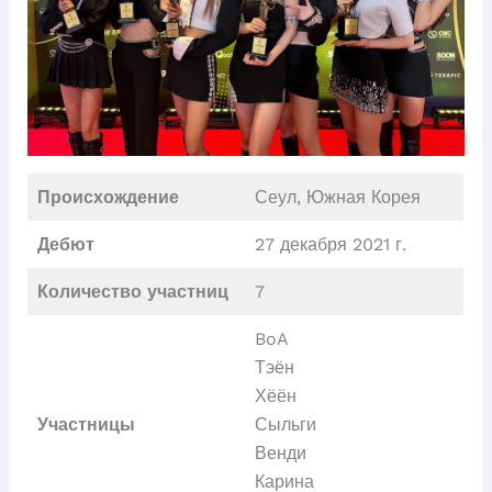
Происхождение
Сеул, Южная Корея
Дебют
27 декабря 2021 г.
Количество участниц
7
BoA
Тэён
Хёён
Участницы
Сыльги
Венди
Карина