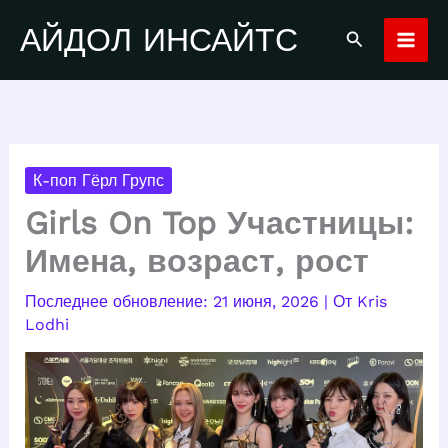
Перейти
АЙДОЛ ИНСАЙТС
Поиск
к
содержимому
К-поп Гёрл Групс
Girls On Top Участницы:
Имена, возраст, рост
21 июня, 2026
| От
Kris
Lodhi