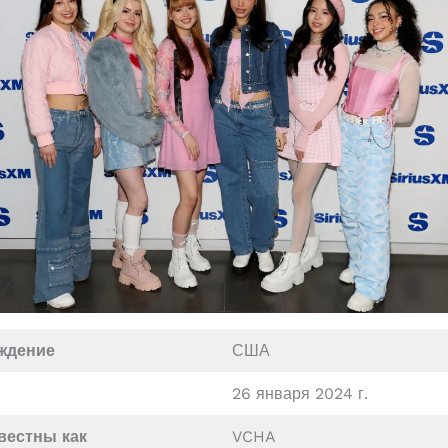
ждение
США
26 января 2024 г.
вестны как
VCHA