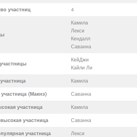
во участниц
4
Камила
Лекси
цы
Кендалл
Саванна
КейДжи
участницы
Кайли Ли
 участница
Камила
участница (Макнэ)
Саванна
ысокая
участница
Камила
евысокая участница
Саванна
пулярная участница
Лекси