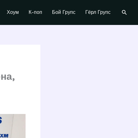
Поиск
Хоум
К-поп
Бой Групс
Гёрл Групс
на,