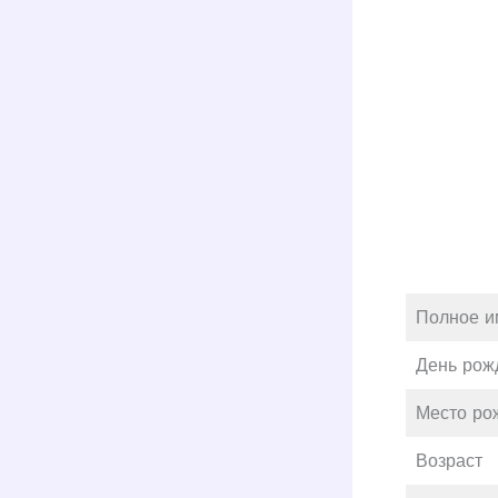
Полное и
День рож
Место ро
Возраст