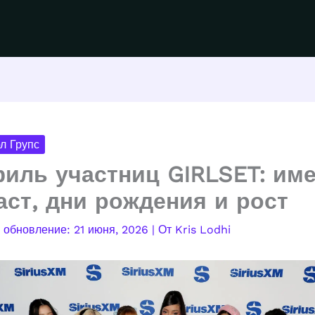
л Групс
иль участниц GIRLSET: име
аст, дни рождения и рост
21 июня, 2026
| От
Kris Lodhi