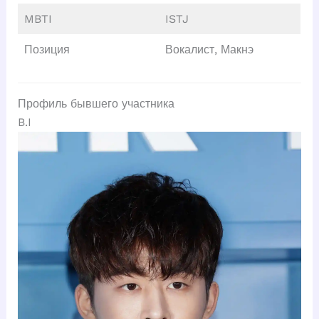
MBTI
ISTJ
Позиция
Вокалист, Макнэ
Профиль бывшего участника
B.I