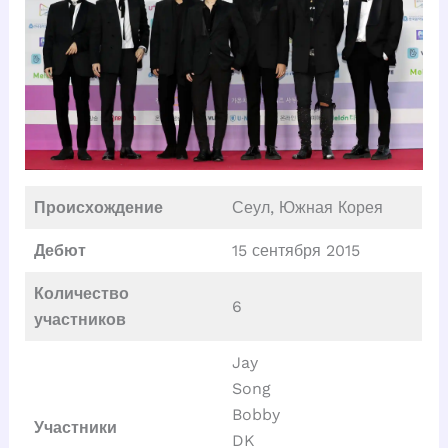
Происхождение
Сеул, Южная Корея
Дебют
15 сентября 2015
Количество
6
участников
Jay
Song
Bobby
Участники
DK