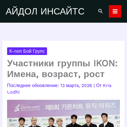
Перейти
АЙДОЛ ИНСАЙТС
Поиск
к
содержимому
К-поп Бой Групс
Участники группы IKON:
Имена, возраст, рост
13 марта, 2026
| От
Kris
Lodhi