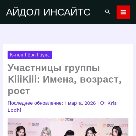
Перейти
АЙДОЛ ИНСАЙТС
Поиск
к
содержимому
К-поп Гёрл Групс
Участницы группы
KiiiKiii: Имена, возраст,
рост
1 марта, 2026
| От
Kris
Lodhi