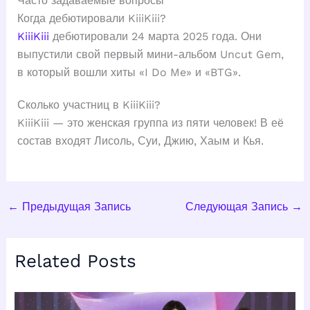
Часто задаваемые вопросы
Когда дебютировали KiiiKiii?
KiiiKiii
дебютировали 24 марта 2025 года. Они
выпустили свой первый мини-альбом Uncut Gem,
в который вошли хиты «I Do Me» и «BTG».
Сколько участниц в KiiiKiii?
KiiiKiii — это женская группа из пяти человек! В её
состав входят Лисоль, Суи, Джию, Хаым и Кья.
←
Предыдущая Запись
Следующая Запись
→
Related Posts