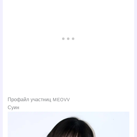
Профайл участниц MEOVV
Суин