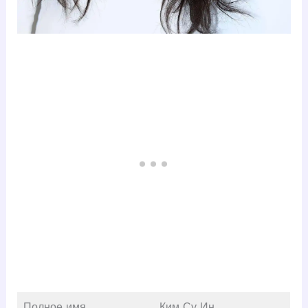
Полное имя
Ким Су Ин