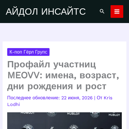
Перейти
АЙДОЛ ИНСАЙТС
Поиск
к
содержимому
К-поп Гёрл Групс
Профайл участниц
MEOVV: имена, возраст,
дни рождения и рост
22 июня, 2026
| От
Kris
Lodhi