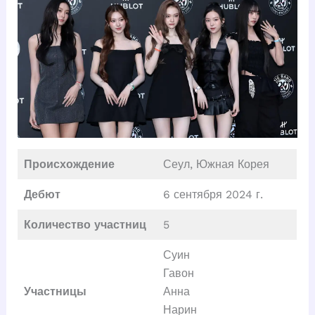
Происхождение
Сеул, Южная Корея
Дебют
6 сентября 2024 г.
Количество участниц
5
Суин
Гавон
Участницы
Анна
Нарин