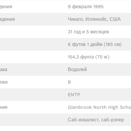
дения
9 февраля 1995
ждения
Чикаго, Иллинойс, США
31 год и 5 месяцев
6 футов 1 дюйм (185 см)
154,3 фунта (70 кг)
иака
Водолей
рови
B
ENTP
ние
Glenbrook North High Scho
Саб-вокалист, саб-рэпер