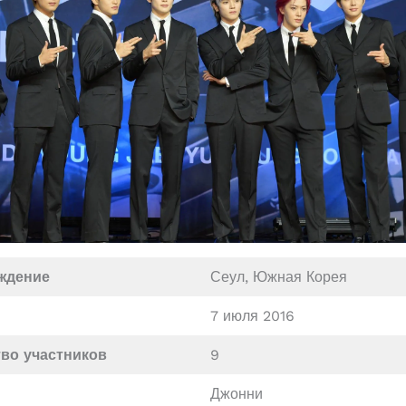
ждение
Сеул, Южная Корея
7 июля 2016
во участников
9
Джонни