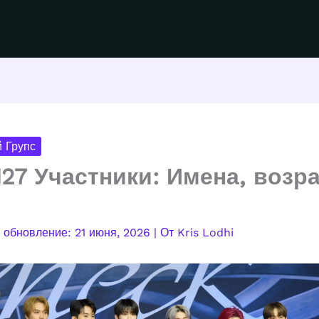
 Групс
127 Участники: Имена, возра
21 июня, 2026
| От
Kris Lodhi