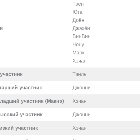
Тэён
Юта
Доён
и
Джэхён
ВинВин
Чону
Марк
Хэчан
участник
Тэиль
тарший участник
Джонни
ладший участник (Макнэ)
Хэчан
ысокий участник
Джонни
изкий участник
Хэчан