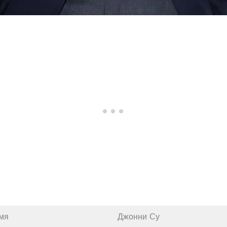
мя
Джонни Су