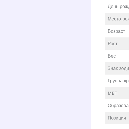
День рож
Место ро
Возраст
Рост
Вес
Знак зод
Группа к
MBTI
Образова
Позиция