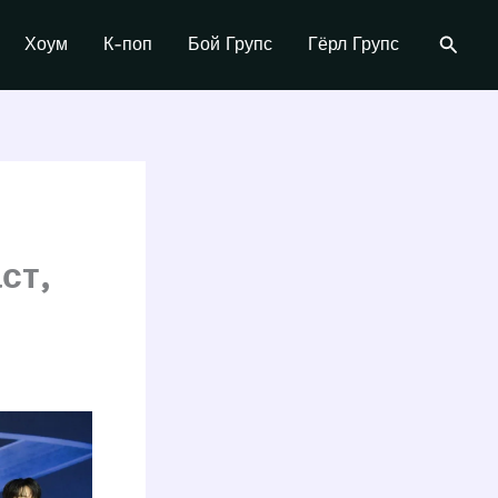
Поиск
Хоум
К-поп
Бой Групс
Гёрл Групс
ст,