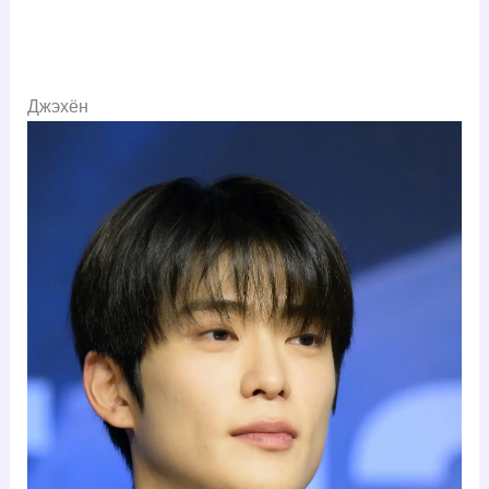
Джэхён