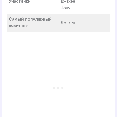
Участники
Джэхён
Чону
Самый популярный
Джэхён
участник