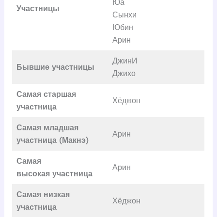
Юа
Участницы
Сынхи
Юбин
Арин
ДжинИ
Бывшие участницы
Джихо
Самая старшая
Хёджон
участница
Самая младшая
Арин
участница (Макнэ)
Самая
Арин
высокая
участница
Самая низкая
Хёджон
участница