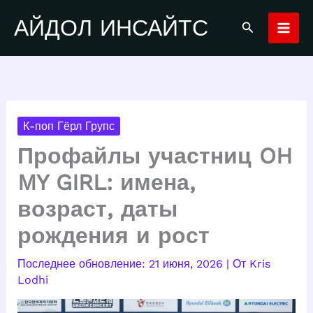
Перейти
АЙДОЛ ИНСАЙТС
Поиск
к
содержимому
К-поп Гёрл Групс
Профайлы участниц OH
MY GIRL: имена,
возраст, даты
рождения и рост
21 июня, 2026
| От
Kris
Lodhi