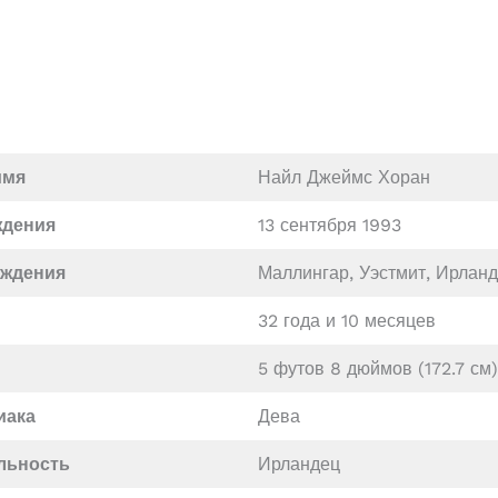
имя
Найл Джеймс Хоран
ждения
13 сентября 1993
ождения
Маллингар, Уэстмит, Ирлан
32 года и 10 месяцев
5 футов 8 дюймов (172.7 см) 
иака
Дева
льность
Ирландец