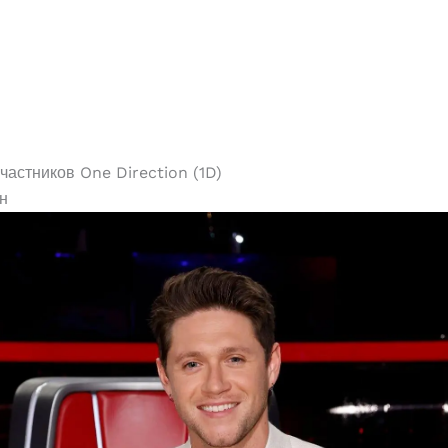
астников One Direction (1D)
н