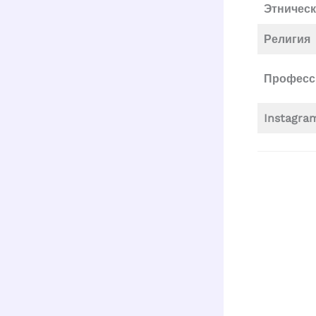
Этничес
Религия
Професс
Instagra