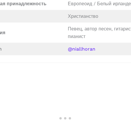
кая принадлежность
Европеоид / Белый ирланд
Христианство
Певец, автор песен, гитарис
ия
пианист
m
@niallhoran