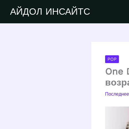
Перейти
АЙДОЛ ИНСАЙТС
к
содержимому
POP
One D
возр