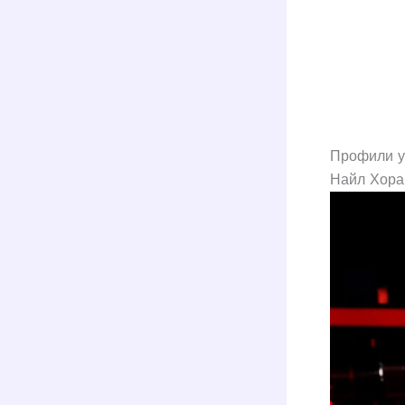
Профили уч
Найл Хора