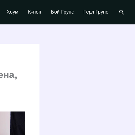
Поиск
Хоум
К-поп
Бой Групс
Гёрл Групс
ена,