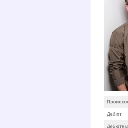
Происхо
Дебют
Дебютны