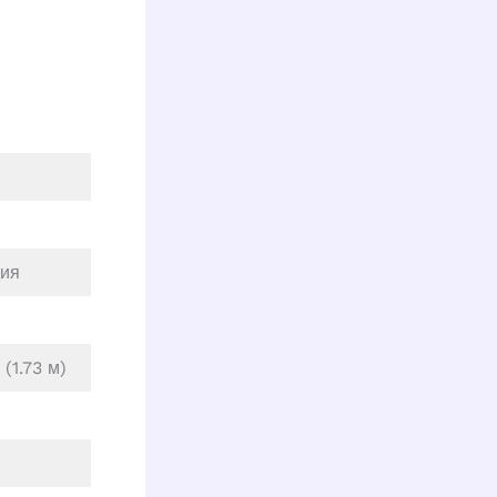
дия
(1.73 м)