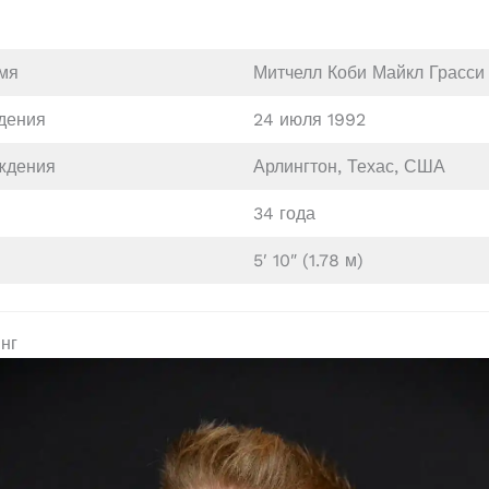
мя
Митчелл Коби Майкл Грасси
дения
24 июля 1992
ждения
Арлингтон, Техас, США
34 года
5′ 10″ (1.78 м)
нг