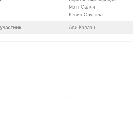
Мэтт Салли
Кевин Олусола
участник
Ави Каплан