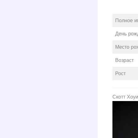
Полное и
День рож
Место ро
Возраст
Рост
Скотт Хоуи