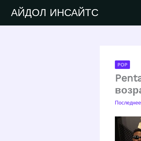
Перейти
АЙДОЛ ИНСАЙТС
к
содержимому
POP
Pent
возр