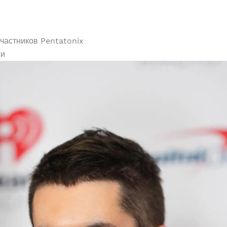
частников Pentatonix
си