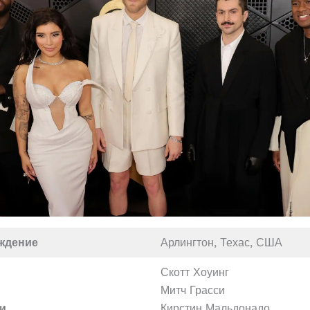
ждение
Арлингтон, Техас, США
Скотт Хоуинг
Митч Грасси
и
Кирстин Мальдонадо