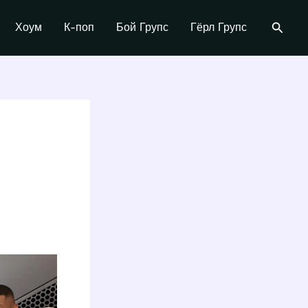
Поиск
Хоум
К-поп
Бой Групс
Гёрл Групс