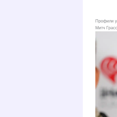
Профили у
Митч Грас