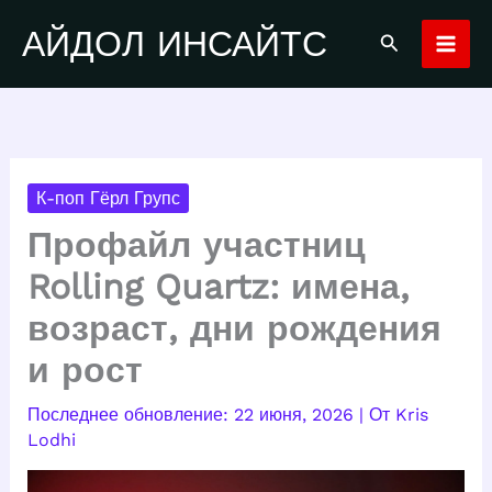
Перейти
АЙДОЛ ИНСАЙТС
Поиск
к
содержимому
К-поп Гёрл Групс
Профайл участниц
Rolling Quartz: имена,
возраст, дни рождения
и рост
22 июня, 2026
| От
Kris
Lodhi