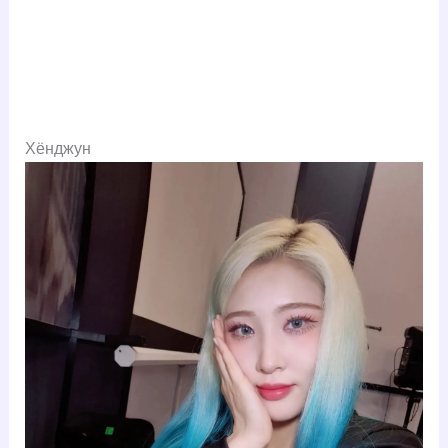
Хёнджун