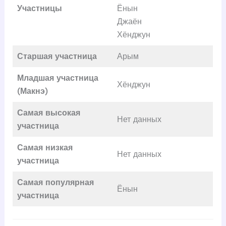
Участницы
Ёнын
Джаён
Хёнджун
Старшая участница
Арым
Младшая участница
Хёнджун
(Макнэ)
Самая высокая
Нет данных
участница
Самая низкая
Нет данных
участница
Самая популярная
Ёнын
участница