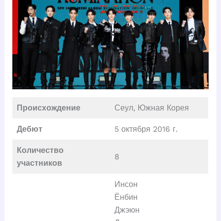
Происхождение
Сеул, Южная Корея
Дебют
5 октября 2016 г.
Количество
8
участников
Инсон
Ёнбин
Джэюн