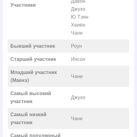
Давон
Участники
Джухо
Ю Тэян
Хвиён
Чани
Бывший участник
Роун
Старший участник
Инсон
Младший участник
Чани
(Макнэ)
Самый высокий
Джухо
участник
Самый низкий
Чани
участник
Самый популярный