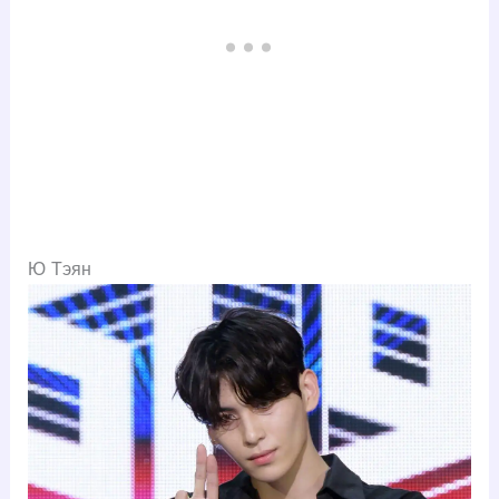
Ю Тэян