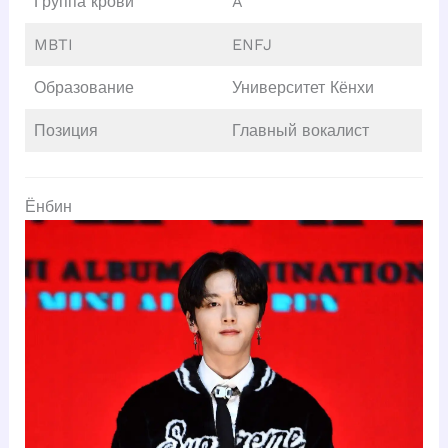
Группа крови
A
MBTI
ENFJ
Образование
Университет Кёнхи
Позиция
Главный вокалист
Ёнбин