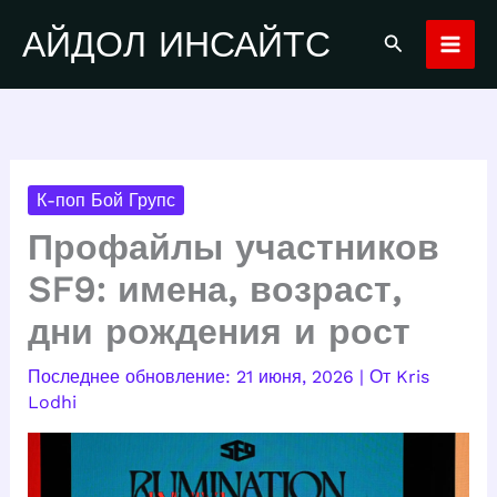
Перейти
АЙДОЛ ИНСАЙТС
Поиск
к
содержимому
К-поп Бой Групс
Профайлы участников
SF9: имена, возраст,
дни рождения и рост
21 июня, 2026
| От
Kris
Lodhi