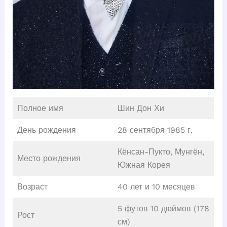
Полное имя
Шин Дон Хи
День рождения
28 сентября 1985 г.
Кёнсан-Пукто, Мунгён,
Место рождения
Южная Корея
Возраст
40 лет и 10 месяцев
5 футов 10 дюймов (178
Рост
см)