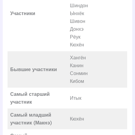
Шиндон
Участники
Ынхёк
Шивон
Донхэ
Рёук
Кюхён
Хангён
Канин
Бывшие участники
Сонмин
Кибом
Самый старший
Итык
участник
Самый младший
Кюхён
участник (Макнэ)