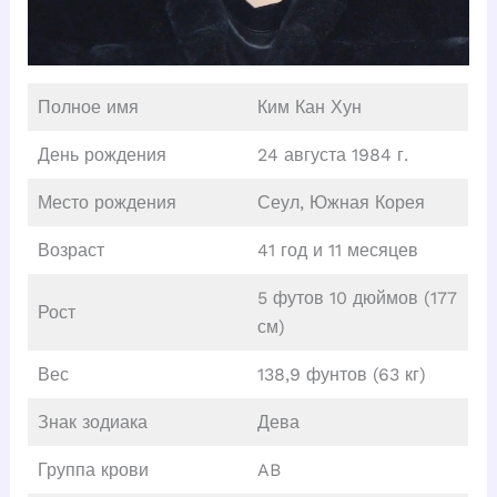
Полное имя
Ким Кан Хун
День рождения
24 августа 1984 г.
Место рождения
Сеул, Южная Корея
Возраст
41 год и 11 месяцев
5 футов 10 дюймов (177
Рост
см)
Вес
138,9 фунтов (63 кг)
Знак зодиака
Дева
Группа крови
AB