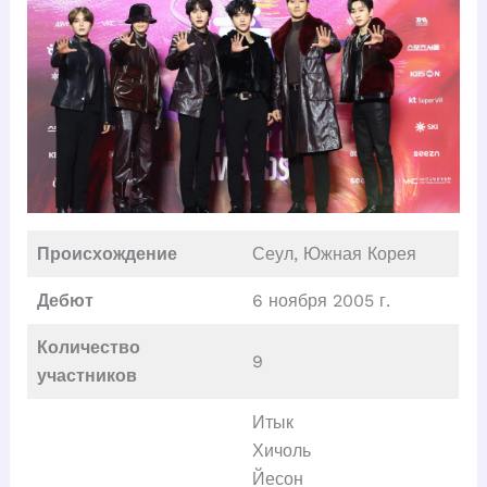
Происхождение
Сеул, Южная Корея
Дебют
6 ноября 2005 г.
Количество
9
участников
Итык
Хичоль
Йесон