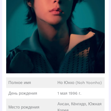
Полное имя
Но Юнхо (Noh Yoonho)
День рождения
1 мая 1996 г.
Ансан, Кёнгидо, Южная
Место рождения
Корея