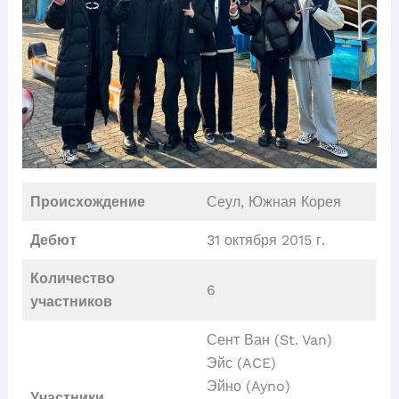
Происхождение
Сеул, Южная Корея
Дебют
31 октября 2015 г.
Количество
6
участников
Сент Ван (St. Van)
Эйс (ACE)
Эйно (Ayno)
Участники