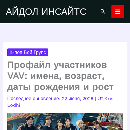
Перейти
АЙДОЛ ИНСАЙТС
Поиск
к
содержимому
К-поп Бой Групс
Профайл участников
VAV: имена, возраст,
даты рождения и рост
22 июня, 2026
| От
Kris
Lodhi