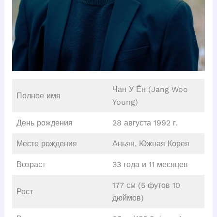
Чан У Ён (Jang Woo
Полное имя
Young)
День рождения
28 августа 1992 г.
Место рождения
Аньян, Южная Корея
Возраст
33 года и 11 месяцев
177 см (5 футов 10
Рост
дюймов)