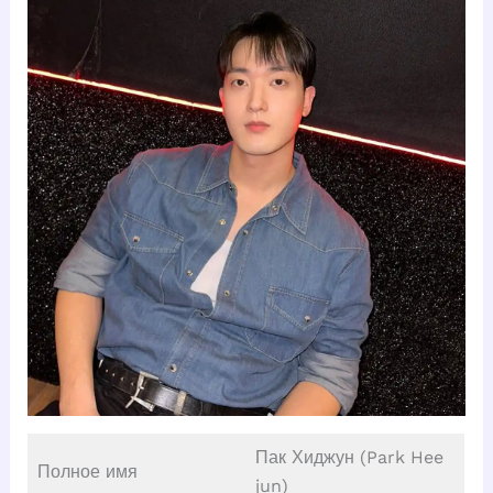
Пак Хиджун (Park Hee
Полное имя
jun)