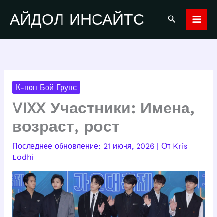
Перейти
АЙДОЛ ИНСАЙТС
Поиск
к
содержимому
К-поп Бой Групс
VIXX Участники: Имена,
возраст, рост
21 июня, 2026
| От
Kris
Lodhi