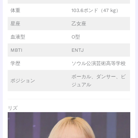
体重
103.6ポンド（47 kg）
星座
乙女座
血液型
O型
MBTI
ENTJ
学歴
ソウル公演芸術高等学校
ボーカル、ダンサー、ビ
ポジション
ジュアル
リズ