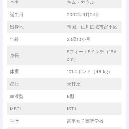
本名
キム・ガウル
誕生日
2002年9月24日
出身地
韓国、仁川広域市富平区
年齢
23歳10か月
5フィート5インチ（164
身長
cm）
体重
101.4ポンド（46 kg）
星座
天秤座
血液型
B型
MBTI
ISTJ
学歴
富平女子高等学校