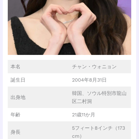
本名
チャン・ウォニョン
誕生日
2004年8月31日
韓国、ソウル特別市龍山
出身地
区二村洞
年齢
21歳11か月
5フィート8インチ（173
身長
cm）