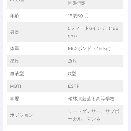
区盤浦洞
年齢
19歳5か月
5フィート6インチ（166
身長
cm）
体重
99.2ポンド（45 kg）
星座
魚座
血液型
O型
MBTI
ESTP
学歴
翰林演芸芸術高等学校
リードダンサー、サブボ
ポジション
ーカル、マンネ