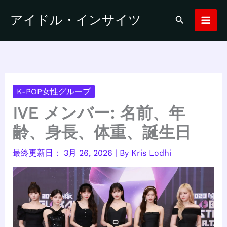
内
アイドル・インサイツ
検
容
索
を
ス
キ
ッ
プ
K-POP女性グループ
IVE メンバー: 名前、年
齢、身長、体重、誕生日
3月 26, 2026
| By
Kris Lodhi