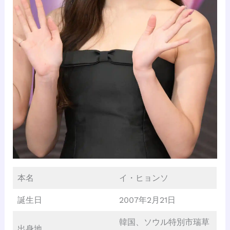
本名
イ・ヒョンソ
誕生日
2007年2月21日
韓国、ソウル特別市瑞草
出身地