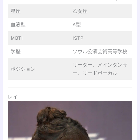
星座
乙女座
血液型
A型
MBTI
ISTP
学歴
ソウル公演芸術高等学校
リーダー、メインダンサ
ポジション
ー、リードボーカル
レイ