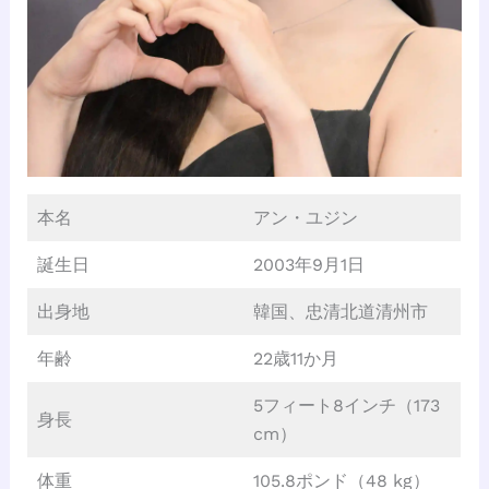
本名
アン・ユジン
誕生日
2003年9月1日
出身地
韓国、忠清北道清州市
年齢
22歳11か月
5フィート8インチ（173
身長
cm）
体重
105.8ポンド（48 kg）