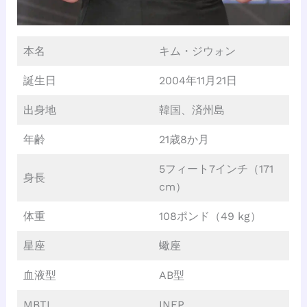
本名
キム・ジウォン
誕生日
2004年11月21日
出身地
韓国、済州島
年齢
21歳8か月
5フィート7インチ（171
身長
cm）
体重
108ポンド（49 kg）
星座
蠍座
血液型
AB型
MBTI
INFP