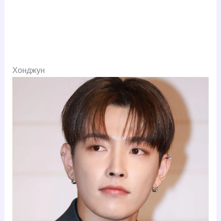
Хонджун