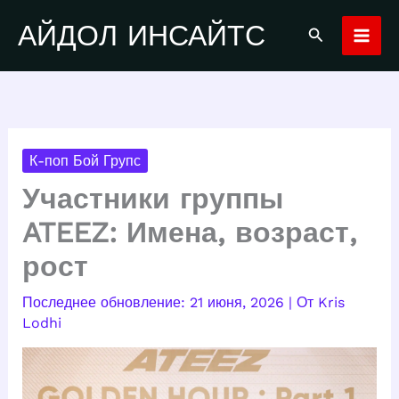
Перейти
АЙДОЛ ИНСАЙТС
Поиск
к
содержимому
К-поп Бой Групс
Участники группы
ATEEZ: Имена, возраст,
рост
21 июня, 2026
| От
Kris
Lodhi