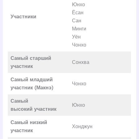
Юнхо
Ёсан
Участники
Сан
Минги
Уён
Чонхо
Самый старший
Сонхва
участник
Самый младший
Чонхо
участник (Макнэ)
Самый
Юнхо
высокий
участник
Самый низкий
Хонджун
участник