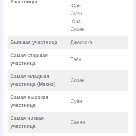
Участницы
Юри
Суён
Юна
Сохён
Бывшая участница
Джессика
Самая старшая
Тэён
участница
Самая младшая
Сохён
участница (Макнэ)
Самая высокая
Суён
участница
Самая низкая
Санни
участница