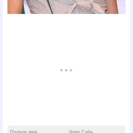
Полное имя
Чхве Суён