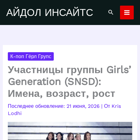
Перейти
АЙДОЛ ИНСАЙТС
Поиск
к
содержимому
К-поп Гёрл Групс
Участницы группы Girls’
Generation (SNSD):
Имена, возраст, рост
21 июня, 2026
| От
Kris
Lodhi