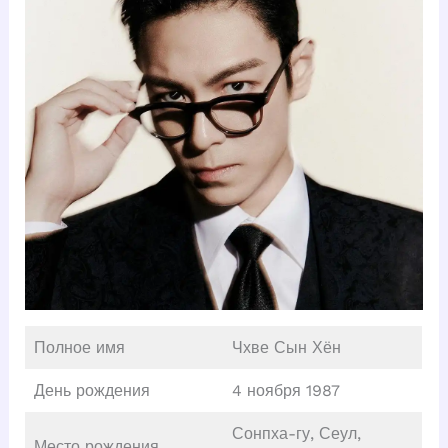
Полное имя
Чхве Сын Хён
День рождения
4 ноября 1987
Сонпха-гу, Сеул,
Место рождения