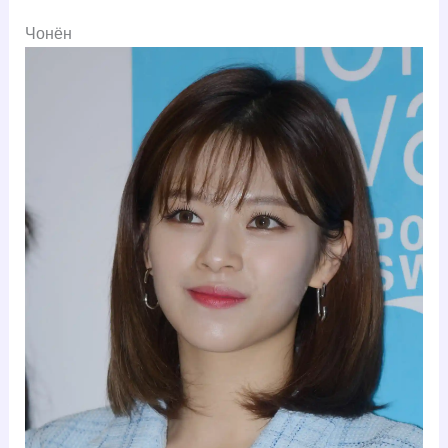
Чонён