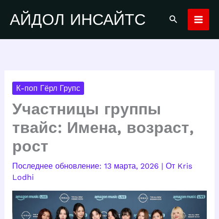
Перейти
АЙДОЛ ИНСАЙТС
Поиск
к
содержимому
К-поп Гёрл Групс
Участницы группы
твайс: Имена, возраст,
рост
13 марта, 2026
| От
Kris
Lodhi