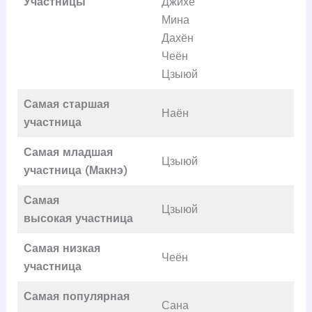
Участницы
Джихё
Мина
Дахён
Чеён
Цзыюй
Самая старшая
Наён
участница
Самая младшая
Цзыюй
участница (Макнэ)
Самая
Цзыюй
высокая
участница
Самая низкая
Чеён
участница
Самая популярная
Сана