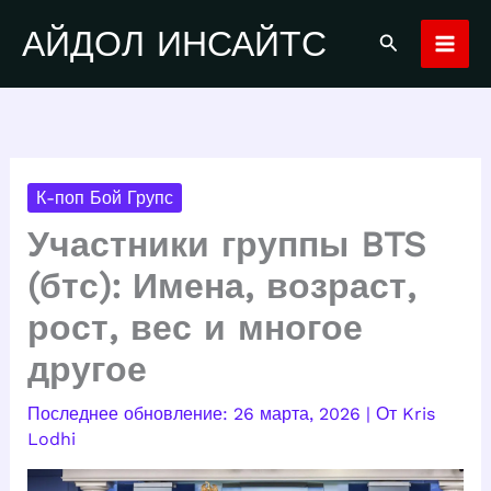
Перейти
АЙДОЛ ИНСАЙТС
Поиск
к
содержимому
К-поп Бой Групс
Участники группы BTS
(бтс): Имена, возраст,
рост, вес и многое
другое
26 марта, 2026
| От
Kris
Lodhi