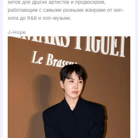
хитов для других артистов и продюсером,
работающим с самыми разными жанрами от хип-
хопа до R&B и поп-музыки.
J-Hope