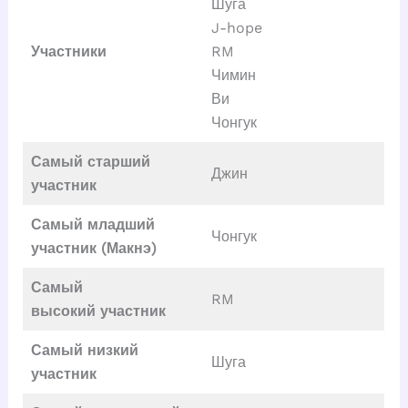
Шуга
J-hope
Участники
RM
Чимин
Ви
Чонгук
Самый старший
Джин
участник
Самый младший
Чонгук
участник (Макнэ)
Самый
RM
высокий
участник
Самый низкий
Шуга
участник