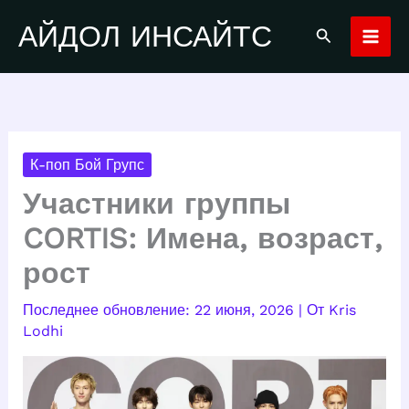
Перейти
АЙДОЛ ИНСАЙТС
Поиск
к
содержимому
К-поп Бой Групс
Участники группы
CORTIS: Имена, возраст,
рост
22 июня, 2026
| От
Kris
Lodhi