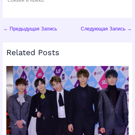
Сонхён и Конхо.
←
Предыдущая Запись
Следующая Запись
→
Related Posts