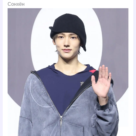
Сонхён