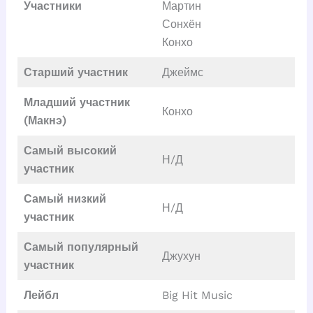
Участники
Мартин
Сонхён
Конхо
Старший участник
Джеймс
Младший участник
Конхо
(Макнэ)
Самый высокий
Н/Д
участник
Самый низкий
Н/Д
участник
Самый популярный
Джухун
участник
Лейбл
Big Hit Music