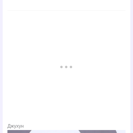
Джухун