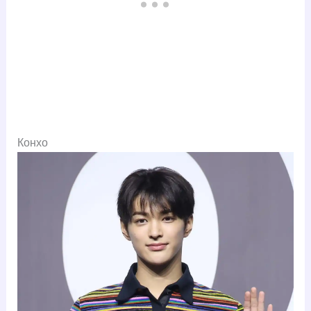
Конхо